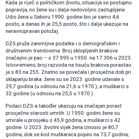
Kada je riječ o političkom životu, situacija se postupno
popravlja, no žene su i dalje nedovoljno zastupljene.
Udio žena u Saboru 1990. godine bio je samo 4,6
posto, a danas ih je 25,5 posto, što i dalje ukazuje na
neravnopravan položaj.
DZS pruža zanimljive podatke i o demografskim i
društvenim trendovima. Broj sklopljenih brakova
značajno je pao – s 37.995 u 1950. na 17.306 u 2023.
Istovremeno, broj razvoda na tisuću brakova porastao
je s 83 na 255. Znatno se povećala i prosječna dob pri
sklapanju braka: žene su se 2023. godine udavale s
29,7 godina (u odnosu na 21,6 u 1970.), a muškarci s
32 godine (u odnosu na 25,5 u 1970.).
Podaci DZS-a također ukazuju na značajan porast
prosječne starosti umrlih. U 1950. godini žene su
umirale u prosjeku s 45,9 godina, a muškarci s 42
godine. U 2023. životni vijek žena iznosio je 80,7
godina, dok se kod muškaraca popeo na 73,7 godina,