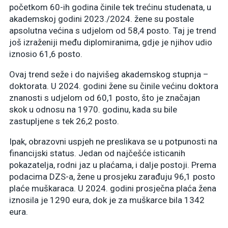
početkom 60-ih godina činile tek trećinu studenata, u
akademskoj godini 2023./2024. žene su postale
apsolutna većina s udjelom od 58,4 posto. Taj je trend
još izraženiji među diplomiranima, gdje je njihov udio
iznosio 61,6 posto.
Ovaj trend seže i do najvišeg akademskog stupnja –
doktorata. U 2024. godini žene su činile većinu doktora
znanosti s udjelom od 60,1 posto, što je značajan
skok u odnosu na 1970. godinu, kada su bile
zastupljene s tek 26,2 posto.
Ipak, obrazovni uspjeh ne preslikava se u potpunosti na
financijski status. Jedan od najčešće isticanih
pokazatelja, rodni jaz u plaćama, i dalje postoji. Prema
podacima DZS-a, žene u prosjeku zarađuju 96,1 posto
plaće muškaraca. U 2024. godini prosječna plaća žena
iznosila je 1290 eura, dok je za muškarce bila 1342
eura.