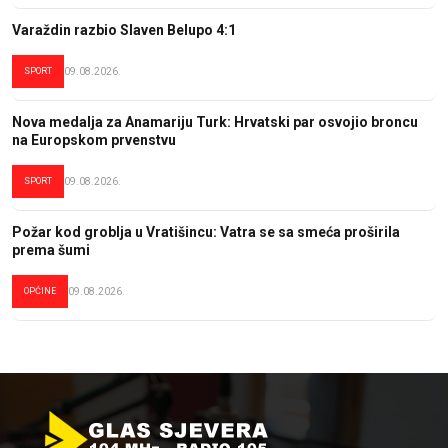
Varaždin razbio Slaven Belupo 4:1
SPORT
09.08.2026.
Nova medalja za Anamariju Turk: Hrvatski par osvojio broncu
na Europskom prvenstvu
SPORT
09.08.2026.
Požar kod groblja u Vratišincu: Vatra se sa smeća proširila
prema šumi
OPĆINE
09.08.2026.