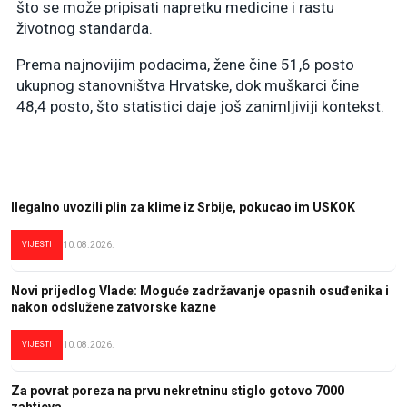
što se može pripisati napretku medicine i rastu
životnog standarda.
Prema najnovijim podacima, žene čine 51,6 posto
ukupnog stanovništva Hrvatske, dok muškarci čine
48,4 posto, što statistici daje još zanimljiviji kontekst.
Ilegalno uvozili plin za klime iz Srbije, pokucao im USKOK
VIJESTI
10.08.2026.
Novi prijedlog Vlade: Moguće zadržavanje opasnih osuđenika i
nakon odslužene zatvorske kazne
VIJESTI
10.08.2026.
Za povrat poreza na prvu nekretninu stiglo gotovo 7000
zahtjeva