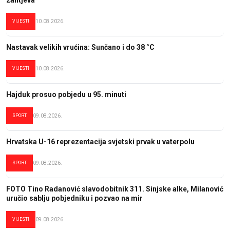
VIJESTI
10.08.2026.
Nastavak velikih vrućina: Sunčano i do 38 °C
VIJESTI
10.08.2026.
Hajduk prosuo pobjedu u 95. minuti
SPORT
09.08.2026.
Hrvatska U-16 reprezentacija svjetski prvak u vaterpolu
SPORT
09.08.2026.
FOTO Tino Radanović slavodobitnik 311. Sinjske alke, Milanović
uručio sablju pobjedniku i pozvao na mir
VIJESTI
09.08.2026.