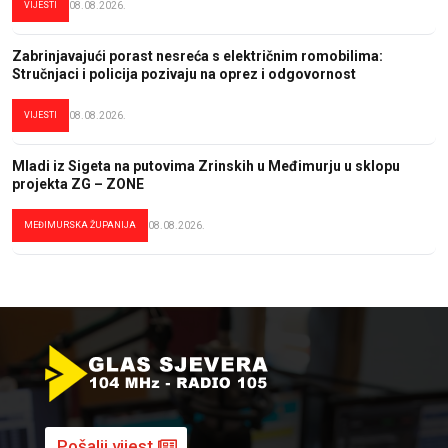
VIJESTI
08.08.2026.
Zabrinjavajući porast nesreća s električnim romobilima:
Stručnjaci i policija pozivaju na oprez i odgovornost
VIJESTI
08.08.2026.
Mladi iz Sigeta na putovima Zrinskih u Međimurju u sklopu
projekta ZG – ZONE
MEĐIMURSKA ŽUPANIJA
08.08.2026.
Pošalji vijest