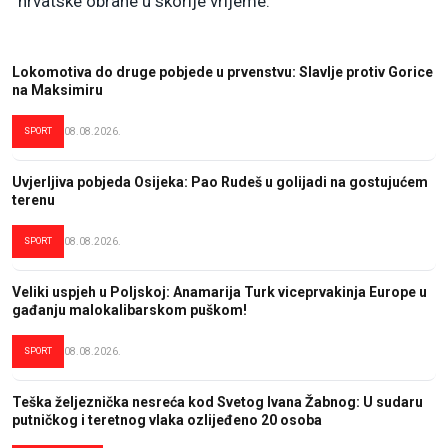
hrvatske obrane u skorije vrijeme.
Lokomotiva do druge pobjede u prvenstvu: Slavlje protiv Gorice
na Maksimiru
SPORT
08.08.2026.
Uvjerljiva pobjeda Osijeka: Pao Rudeš u golijadi na gostujućem
terenu
SPORT
08.08.2026.
Veliki uspjeh u Poljskoj: Anamarija Turk viceprvakinja Europe u
gađanju malokalibarskom puškom!
SPORT
08.08.2026.
Teška željeznička nesreća kod Svetog Ivana Žabnog: U sudaru
putničkog i teretnog vlaka ozlijeđeno 20 osoba