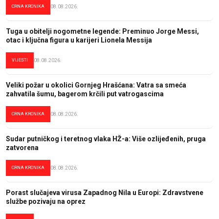
CRNA KRONIKA
08.08.2026.
Tuga u obitelji nogometne legende: Preminuo Jorge Messi,
otac i ključna figura u karijeri Lionela Messija
VIJESTI
08.08.2026.
Veliki požar u okolici Gornjeg Hrašćana: Vatra sa smeća
zahvatila šumu, bagerom krčili put vatrogascima
CRNA KRONIKA
08.08.2026.
Sudar putničkog i teretnog vlaka HŽ-a: Više ozlijeđenih, pruga
zatvorena
CRNA KRONIKA
08.08.2026.
Porast slučajeva virusa Zapadnog Nila u Europi: Zdravstvene
službe pozivaju na oprez