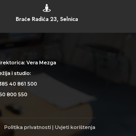

Braće Radića 23, Selnica
irektorica: Vera Mezga
žija i studio:
385 40 861 500
60 800 550
Politika privatnosti
|
Uvjeti korištenja