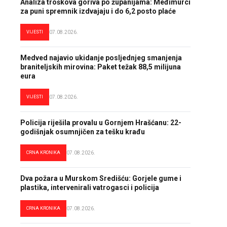
Analiza troškova goriva po županijama: Međimurci
za puni spremnik izdvajaju i do 6,2 posto plaće
VIJESTI
07.08.2026.
Medved najavio ukidanje posljednjeg smanjenja
braniteljskih mirovina: Paket težak 88,5 milijuna
eura
VIJESTI
07.08.2026.
Policija riješila provalu u Gornjem Hrašćanu: 22-
godišnjak osumnjičen za tešku krađu
CRNA KRONIKA
07.08.2026.
Dva požara u Murskom Središću: Gorjele gume i
plastika, intervenirali vatrogasci i policija
CRNA KRONIKA
07.08.2026.