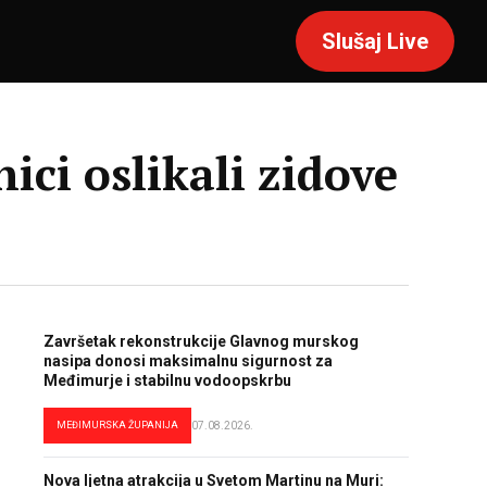
Slušaj Live
nici oslikali zidove
Završetak rekonstrukcije Glavnog murskog
nasipa donosi maksimalnu sigurnost za
Međimurje i stabilnu vodoopskrbu
MEĐIMURSKA ŽUPANIJA
07.08.2026.
Nova ljetna atrakcija u Svetom Martinu na Muri: