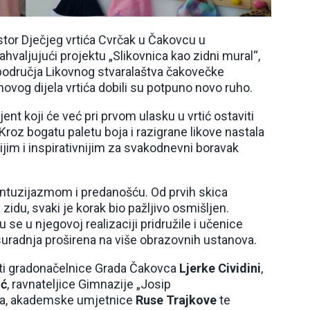
ostor Dječjeg vrtića Cvrčak u Čakovcu u
valjujući projektu „Slikovnica kao zidni mural“,
područja Likovnog stvaralaštva čakovečke
novog dijela vrtića dobili su potpuno novo ruho.
ijent koji će već pri prvom ulasku u vrtić ostaviti
 Kroz bogatu paletu boja i razigrane likove nastala
nijim i inspirativnijim za svakodnevni boravak
 entuzijazmom i predanošću. Od prvih skica
zidu, svaki je korak bio pažljivo osmišljen.
se u njegovoj realizaciji pridružile i učenice
suradnja proširena na više obrazovnih ustanova.
ti gradonačelnice Grada Čakovca
Ljerke Cividini
,
ić
, ravnateljice Gimnazije „Josip
ala, akademske umjetnice
Ruse Trajkove
te