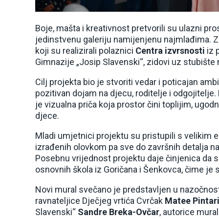
Boje, mašta i kreativnost pretvorili su ulazni pr
jedinstvenu galeriju namijenjenu najmlađima. Zah
koji su realizirali polaznici
Centra izvrsnosti
iz 
Gimnazije „Josip Slavenski“, zidovi uz stubište 
Cilj projekta bio je stvoriti vedar i poticajan amb
pozitivan dojam na djecu, roditelje i odgojitelje.
je vizualna priča koja prostor čini toplijim, ugod
djece.
Mladi umjetnici projektu su pristupili s velikim
izrađenih olovkom pa sve do završnih detalja na 
Posebnu vrijednost projektu daje činjenica da su 
osnovnih škola iz Goričana i Šenkovca, čime je 
Novi mural svečano je predstavljen u nazočnos
ravnateljice Dječjeg vrtića Cvrčak
Matee Pintar
Slavenski“
Sandre Breka-Ovčar
, autorice mur