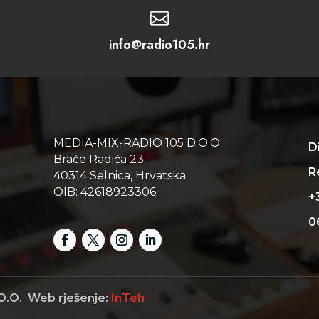

info@radio105.hr
MEDIA-MIX-RADIO 105 D.O.O.
D
Braće Radića 23
Re
40314 Selnica, Hrvatska
OIB: 42618923306
+
0
O.O. Web rješenje:
InTeh