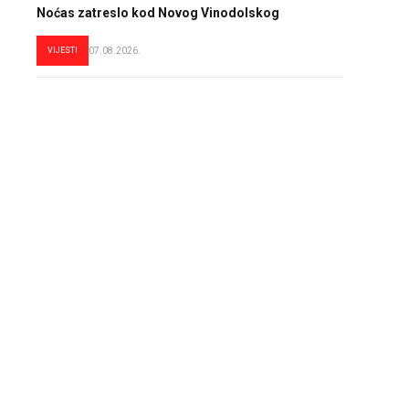
Noćas zatreslo kod Novog Vinodolskog
VIJESTI
07.08.2026.