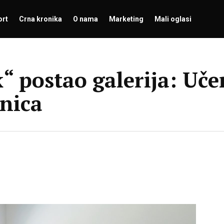
ort
Crna kronika
O nama
Marketing
Mali oglasi
k“ postao galerija: Uče
vnica