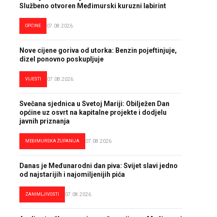
Službeno otvoren Međimurski kuruzni labirint
OPĆINE
07.08.2026.
Nove cijene goriva od utorka: Benzin pojeftinjuje,
dizel ponovno poskupljuje
VIJESTI
07.08.2026.
Svečana sjednica u Svetoj Mariji: Obilježen Dan
općine uz osvrt na kapitalne projekte i dodjelu
javnih priznanja
MEĐIMURSKA ŽUPANIJA
07.08.2026.
Danas je Međunarodni dan piva: Svijet slavi jedno
od najstarijih i najomiljenijih pića
ZANIMLJIVOSTI
07.08.2026.