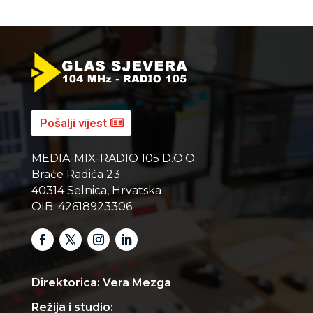
Pošalji vijest
MEDIA-MIX-RADIO 105 D.O.O.
Braće Radića 23
40314 Selnica, Hrvatska
OIB: 42618923306
Direktorica: Vera Mezga
Režija i studio: