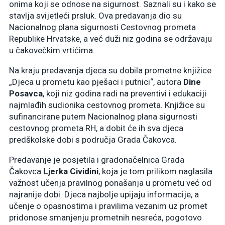
onima koji se odnose na sigurnost. Saznali su i kako se
stavlja svijetleći prsluk. Ova predavanja dio su
Nacionalnog plana sigurnosti Cestovnog prometa
Republike Hrvatske, a već duži niz godina se održavaju
u čakovečkim vrtićima.
Na kraju predavanja djeca su dobila prometne knjižice
„Djeca u prometu kao pješaci i putnici“, autora
Dine
Posavca
, koji niz godina radi na preventivi i edukaciji
najmlađih sudionika cestovnog prometa. Knjižice su
sufinancirane putem Nacionalnog plana sigurnosti
cestovnog prometa RH, a dobit će ih sva djeca
predškolske dobi s područja Grada Čakovca.
Predavanje je posjetila i gradonačelnica Grada
Čakovca
Ljerka Cividini
, koja je tom prilikom naglasila
važnost učenja pravilnog ponašanja u prometu već od
najranije dobi. Djeca najbolje upijaju informacije, a
učenje o opasnostima i pravilima vezanim uz promet
pridonose smanjenju prometnih nesreća, pogotovo