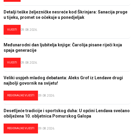
Detalji teške željezničke nesreće kod Škrinjara: Sanacija pruge
u tijeku, promet se očekuje u ponedjeljak
VIJESTI
09.08.2026.
Međunarodni dan ljubitelja knjige: Čarolija pisane riječi koja
spaja generacije
VIJESTI
09.08.2026.
Veliki uspjeh mladog debatanta: Aleks Grof iz Lendave drugi
najbolji govornik na svijetu!
REGIONALNE VIJESTI
09.08.2026.
Desetljeće tradicije i sportskog duha: U općini Lendava svečano
obilježena 10. obljetnica Pomurskog Galopa
REGIONALNE VIJESTI
09.08.2026.