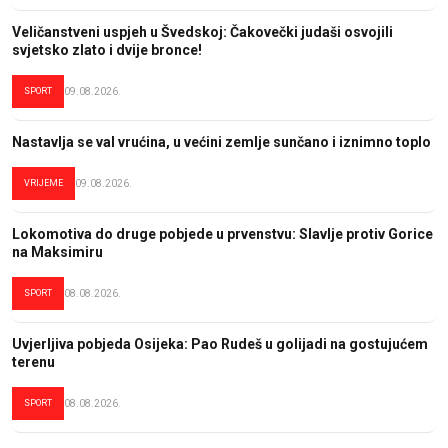
Veličanstveni uspjeh u Švedskoj: Čakovečki judaši osvojili
svjetsko zlato i dvije bronce!
SPORT
09.08.2026.
Nastavlja se val vrućina, u većini zemlje sunčano i iznimno toplo
VRIJEME
09.08.2026.
Lokomotiva do druge pobjede u prvenstvu: Slavlje protiv Gorice
na Maksimiru
SPORT
08.08.2026.
Uvjerljiva pobjeda Osijeka: Pao Rudeš u golijadi na gostujućem
terenu
SPORT
08.08.2026.