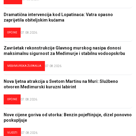
Dramatična intervencija kod Lopatinaca: Vatra opasno
zaprijetila obiteljskim kućama
OPĆINE
07.08.2026.
Završetak rekonstrukcije Glavnog murskog nasipa donosi
maksimalnu sigurnost za Međimurje i stabilnu vodoopskrbu
MEĐIMURSKA ŽUPANIJA
07.08.2026.
Nova ljetna atrakcija u Svetom Martinu na Muri: Službeno
otvoren Međimurski kuruzni labirint
OPĆINE
07.08.2026.
Nove cijene goriva od utorka: Benzin pojeftinjuje, dizel ponovno
poskupljuje
VIJESTI
07.08.2026.