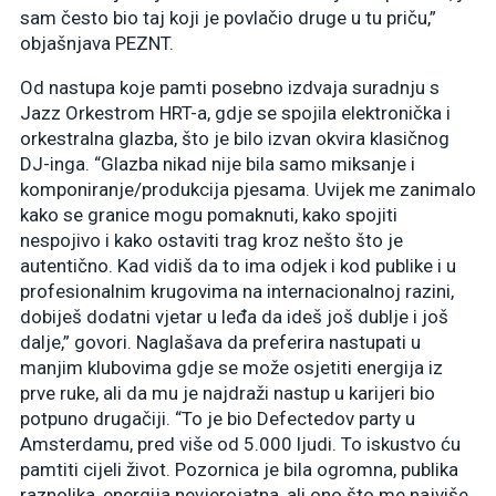
sam često bio taj koji je povlačio druge u tu priču,”
objašnjava PEZNT.
Od nastupa koje pamti posebno izdvaja suradnju s
Jazz Orkestrom HRT-a, gdje se spojila elektronička i
orkestralna glazba, što je bilo izvan okvira klasičnog
DJ-inga. “Glazba nikad nije bila samo miksanje i
komponiranje/produkcija pjesama. Uvijek me zanimalo
kako se granice mogu pomaknuti, kako spojiti
nespojivo i kako ostaviti trag kroz nešto što je
autentično. Kad vidiš da to ima odjek i kod publike i u
profesionalnim krugovima na internacionalnoj razini,
dobiješ dodatni vjetar u leđa da ideš još dublje i još
dalje,” govori. Naglašava da preferira nastupati u
manjim klubovima gdje se može osjetiti energija iz
prve ruke, ali da mu je najdraži nastup u karijeri bio
potpuno drugačiji. “To je bio Defectedov party u
Amsterdamu, pred više od 5.000 ljudi. To iskustvo ću
pamtiti cijeli život. Pozornica je bila ogromna, publika
raznolika, energija nevjerojatna, ali ono što me najviše