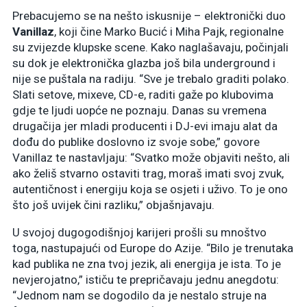
Prebacujemo se na nešto iskusnije – elektronički duo
Vanillaz
, koji čine Marko Bucić i Miha Pajk, regionalne
su zvijezde klupske scene. Kako naglašavaju, počinjali
su dok je elektronička glazba još bila underground i
nije se puštala na radiju. “Sve je trebalo graditi polako.
Slati setove, mixeve, CD-e, raditi gaže po klubovima
gdje te ljudi uopće ne poznaju. Danas su vremena
drugačija jer mladi producenti i DJ-evi imaju alat da
dođu do publike doslovno iz svoje sobe,” govore
Vanillaz te nastavljaju: “Svatko može objaviti nešto, ali
ako želiš stvarno ostaviti trag, moraš imati svoj zvuk,
autentičnost i energiju koja se osjeti i uživo. To je ono
što još uvijek čini razliku,” objašnjavaju.
U svojoj dugogodišnjoj karijeri prošli su mnoštvo
toga, nastupajući od Europe do Azije. “Bilo je trenutaka
kad publika ne zna tvoj jezik, ali energija je ista. To je
nevjerojatno,” ističu te prepričavaju jednu anegdotu:
“Jednom nam se dogodilo da je nestalo struje na