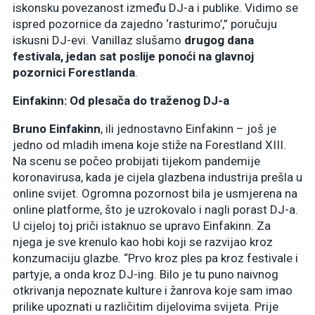
iskonsku povezanost između DJ-a i publike. Vidimo se
ispred pozornice da zajedno ‘rasturimo’,” poručuju
iskusni DJ-evi. Vanillaz slušamo
drugog dana
festivala, jedan sat poslije ponoći na glavnoj
pozornici Forestlanda
.
Einfakinn: Od plesača do traženog DJ-a
Bruno Einfakinn
, ili jednostavno Einfakinn – još je
jedno od mladih imena koje stiže na Forestland XIII.
Na scenu se počeo probijati tijekom pandemije
koronavirusa, kada je cijela glazbena industrija prešla u
online svijet. Ogromna pozornost bila je usmjerena na
online platforme, što je uzrokovalo i nagli porast DJ-a.
U cijeloj toj priči istaknuo se upravo Einfakinn. Za
njega je sve krenulo kao hobi koji se razvijao kroz
konzumaciju glazbe. “Prvo kroz ples pa kroz festivale i
partyje, a onda kroz DJ-ing. Bilo je tu puno naivnog
otkrivanja nepoznate kulture i žanrova koje sam imao
prilike upoznati u različitim dijelovima svijeta. Prije