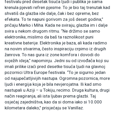
festivalu pred desetak tisuća ljudi i publika je sama
krenula pjevati refren pjesme. To je bio taj trenutak kad
shvatiš da glazba ide dalje, čak i bez opreme, bez
efekata. To te napuni gorivom za još deset godina,”
pričaju Marko i Miha. Kada ne sviraju, glazba im i dalje
svira u nekom drugom ritmu. “Ne držimo se samo
elektronike, mislimo da baš ta raznolikost puni
kreativne baterije. Elektronika je baza, ali kada radimo
na novim stvarima, često inspiraciju crpimo iz drugih
žanrova. To nas gura iz zone komfora i dovodi do
svježih ideja,” napominju. Jedni su od izvođača koji su
imali prilike izaći pred desetke tisuća ljudi na glavnoj
pozornici Ultra Europe festivala. “To je sigurno jedan
od najupečatljivijih nastupa. Ogromna pozornica, more
ljudi i energija koja je bila nevjerojatna. Ili kad smo
nastupali u Aziji – u Tokiju, recimo. Druga kultura, drugi
način reagiranja, ali ista ljubav prema glazbi. Taj
osjećaj zajedništva, kao da si doma iako si 10.000
kilometara daleko,” prisjećaju se Vanillaz.