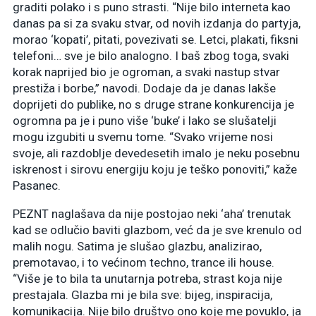
graditi polako i s puno strasti. “Nije bilo interneta kao
danas pa si za svaku stvar, od novih izdanja do partyja,
morao ‘kopati’, pitati, povezivati se. Letci, plakati, fiksni
telefoni… sve je bilo analogno. I baš zbog toga, svaki
korak naprijed bio je ogroman, a svaki nastup stvar
prestiža i borbe,” navodi. Dodaje da je danas lakše
doprijeti do publike, no s druge strane konkurencija je
ogromna pa je i puno više ‘buke’ i lako se slušatelji
mogu izgubiti u svemu tome. “Svako vrijeme nosi
svoje, ali razdoblje devedesetih imalo je neku posebnu
iskrenost i sirovu energiju koju je teško ponoviti,” kaže
Pasanec.
PEZNT naglašava da nije postojao neki ‘aha’ trenutak
kad se odlučio baviti glazbom, već da je sve krenulo od
malih nogu. Satima je slušao glazbu, analizirao,
premotavao, i to većinom techno, trance ili house.
“Više je to bila ta unutarnja potreba, strast koja nije
prestajala. Glazba mi je bila sve: bijeg, inspiracija,
komunikacija. Nije bilo društvo ono koje me povuklo, ja