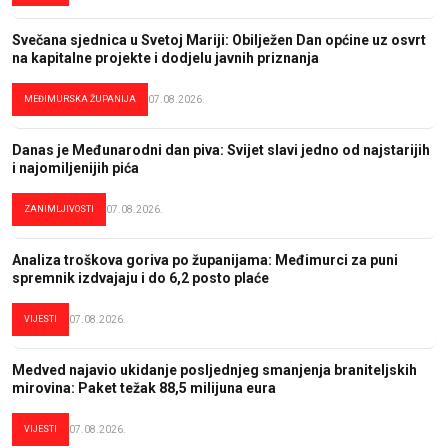
Svečana sjednica u Svetoj Mariji: Obilježen Dan općine uz osvrt
na kapitalne projekte i dodjelu javnih priznanja
MEĐIMURSKA ŽUPANIJA
07.08.2026.
Danas je Međunarodni dan piva: Svijet slavi jedno od najstarijih
i najomiljenijih pića
ZANIMLJIVOSTI
07.08.2026.
Analiza troškova goriva po županijama: Međimurci za puni
spremnik izdvajaju i do 6,2 posto plaće
VIJESTI
07.08.2026.
Medved najavio ukidanje posljednjeg smanjenja braniteljskih
mirovina: Paket težak 88,5 milijuna eura
VIJESTI
07.08.2026.