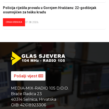
Policija riješila provalu u Gornjem Hrašćanu: 22-godišnjak
osumnjičen za tešku krađu
CRNA KRONIKA
07.08.2026.
Pošalji vijest
MEDIA-MIX-RADIO 105 D.O.O.
Braće Radića 23
40314 Selnica, Hrvatska
OIB: 42618923306