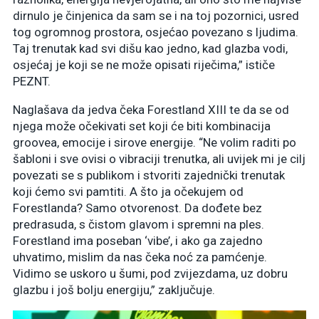
dirnulo je činjenica da sam se i na toj pozornici, usred
tog ogromnog prostora, osjećao povezano s ljudima.
Taj trenutak kad svi dišu kao jedno, kad glazba vodi,
osjećaj je koji se ne može opisati riječima,” ističe
PEZNT.
Naglašava da jedva čeka Forestland XIII te da se od
njega može očekivati set koji će biti kombinacija
groovea, emocije i sirove energije. “Ne volim raditi po
šabloni i sve ovisi o vibraciji trenutka, ali uvijek mi je cilj
povezati se s publikom i stvoriti zajednički trenutak
koji ćemo svi pamtiti. A što ja očekujem od
Forestlanda? Samo otvorenost. Da dođete bez
predrasuda, s čistom glavom i spremni na ples.
Forestland ima poseban ‘vibe’, i ako ga zajedno
uhvatimo, mislim da nas čeka noć za pamćenje.
Vidimo se uskoro u šumi, pod zvijezdama, uz dobru
glazbu i još bolju energiju,” zaključuje.