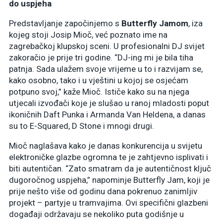
do uspjeha
Predstavljanje započinjemo s
Butterfly Jamom
, iza
kojeg stoji Josip Mioč, već poznato ime na
zagrebačkoj klupskoj sceni. U profesionalni DJ svijet
zakoračio je prije tri godine. “DJ-ing mi je bila tiha
patnja. Sada ulažem svoje vrijeme u to i razvijam se,
kako osobno, tako i u vještini u kojoj se osjećam
potpuno svoj,” kaže Mioč. Ističe kako su na njega
utjecali izvođači koje je slušao u ranoj mladosti poput
ikoničnih Daft Punka i Armanda Van Heldena, a danas
su to E-Squared, D Stone i mnogi drugi.
Mioč naglašava kako je danas konkurencija u svijetu
elektroničke glazbe ogromna te je zahtjevno isplivati i
biti autentičan. “Zato smatram da je autentičnost ključ
dugoročnog uspjeha,” napominje Butterfly Jam, koji je
prije nešto više od godinu dana pokrenuo zanimljiv
projekt – partyje u tramvajima. Ovi specifični glazbeni
događaji održavaju se nekoliko puta godišnje u