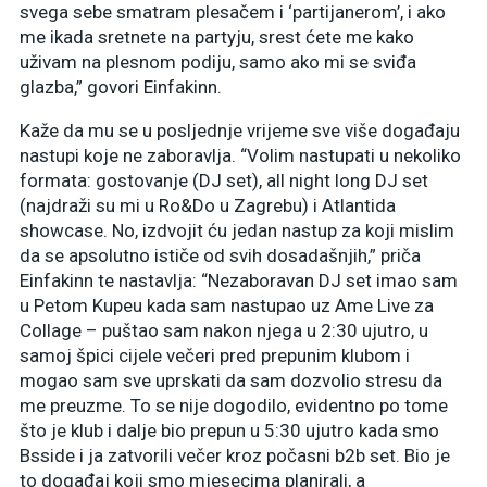
svega sebe smatram plesačem i ‘partijanerom’, i ako
me ikada sretnete na partyju, srest ćete me kako
uživam na plesnom podiju, samo ako mi se sviđa
glazba,” govori Einfakinn.
Kaže da mu se u posljednje vrijeme sve više događaju
nastupi koje ne zaboravlja. “Volim nastupati u nekoliko
formata: gostovanje (DJ set), all night long DJ set
(najdraži su mi u Ro&Do u Zagrebu) i Atlantida
showcase. No, izdvojit ću jedan nastup za koji mislim
da se apsolutno ističe od svih dosadašnjih,” priča
Einfakinn te nastavlja: “Nezaboravan DJ set imao sam
u Petom Kupeu kada sam nastupao uz Ame Live za
Collage – puštao sam nakon njega u 2:30 ujutro, u
samoj špici cijele večeri pred prepunim klubom i
mogao sam sve uprskati da sam dozvolio stresu da
me preuzme. To se nije dogodilo, evidentno po tome
što je klub i dalje bio prepun u 5:30 ujutro kada smo
Bsside i ja zatvorili večer kroz počasni b2b set. Bio je
to događaj koji smo mjesecima planirali, a