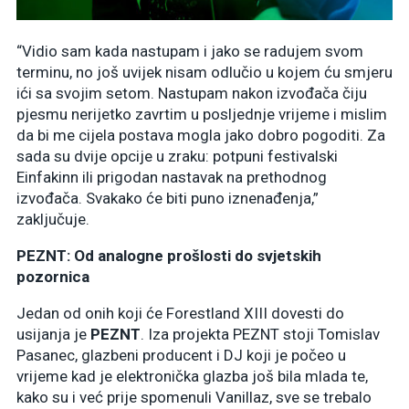
“Vidio sam kada nastupam i jako se radujem svom
terminu, no još uvijek nisam odlučio u kojem ću smjeru
ići sa svojim setom. Nastupam nakon izvođača čiju
pjesmu nerijetko zavrtim u posljednje vrijeme i mislim
da bi me cijela postava mogla jako dobro pogoditi. Za
sada su dvije opcije u zraku: potpuni festivalski
Einfakinn ili prigodan nastavak na prethodnog
izvođača. Svakako će biti puno iznenađenja,”
zaključuje.
PEZNT: Od analogne prošlosti do svjetskih
pozornica
Jedan od onih koji će Forestland XIII dovesti do
usijanja je
PEZNT
. Iza projekta PEZNT stoji Tomislav
Pasanec, glazbeni producent i DJ koji je počeo u
vrijeme kad je elektronička glazba još bila mlada te,
kako su i već prije spomenuli Vanillaz, sve se trebalo