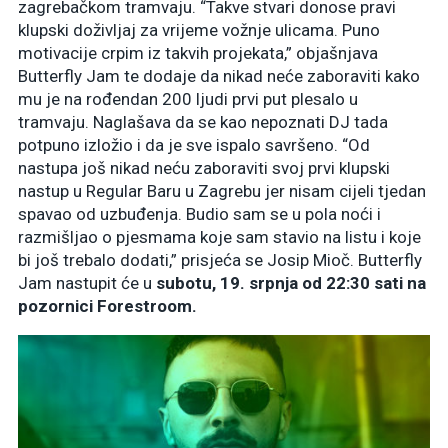
zagrebačkom tramvaju. “Takve stvari donose pravi
klupski doživljaj za vrijeme vožnje ulicama. Puno
motivacije crpim iz takvih projekata,” objašnjava
Butterfly Jam te dodaje da nikad neće zaboraviti kako
mu je na rođendan 200 ljudi prvi put plesalo u
tramvaju. Naglašava da se kao nepoznati DJ tada
potpuno izložio i da je sve ispalo savršeno. “Od
nastupa još nikad neću zaboraviti svoj prvi klupski
nastup u Regular Baru u Zagrebu jer nisam cijeli tjedan
spavao od uzbuđenja. Budio sam se u pola noći i
razmišljao o pjesmama koje sam stavio na listu i koje
bi još trebalo dodati,” prisjeća se Josip Mioč. Butterfly
Jam nastupit će u
subotu, 19. srpnja od 22:30 sati na
pozornici Forestroom.