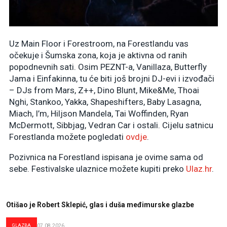
Uz Main Floor i Forestroom, na Forestlandu vas
očekuje i Šumska zona, koja je aktivna od ranih
popodnevnih sati. Osim PEZNT-a, Vanillaza, Butterfly
Jama i Einfakinna, tu će biti još brojni DJ-evi i izvođači
– DJs from Mars, Z++, Dino Blunt, Mike&Me, Thoai
Nghi, Stankoo, Yakka, Shapeshifters, Baby Lasagna,
Miach, I’m, Hiljson Mandela, Tai Woffinden, Ryan
McDermott, Sibbjag, Vedran Car i ostali. Cijelu satnicu
Forestlanda možete pogledati
ovdje
.
Pozivnica na Forestland ispisana je ovime sama od
sebe. Festivalske ulaznice možete kupiti preko
Ulaz.hr
.
Otišao je Robert Sklepić, glas i duša međimurske glazbe
GLAZBA
07.08.2026.