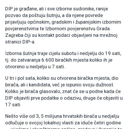
DIP je građane, ali i sve izborne sudionike, ranije
pozvao da poštuju šutnju, a da njene povrede
prijavljuju općinskim, gradskim i županijskim izbornim
povjerenstvima te Izbornom povjerenstvu Grada
Zagreba čiji su kontakt podaci objavljeni na mrežnoj
stranici DIP-a.
Izborna šutnja traje cijelu subotu i nedjelju do 19 sati,
tj. do zatvaranja 6.600 biračkih mjesta koliko ih je
otvoreno u nedjelju u 7 sati.
U tri i pol sata, koliko su otvorena biračka mjesta, dio
birača, ali i kandidata, već je ispunio svoju dužnost.
Koliko je birača glasovalo, znat će se u podne kada će
DIP objaviti prve podatke o odazivu, druge će objaviti u
17 sati.
Nešto više od 3, 5 milijuna hrvatskih birača u nedjelju
odlučuje o svojoj lokalnoj vlasti za iduće četiri godine