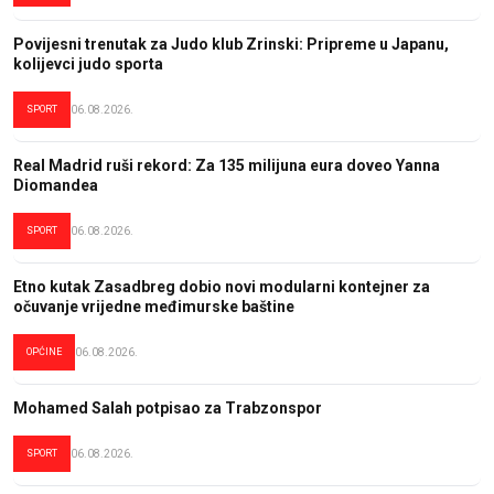
Povijesni trenutak za Judo klub Zrinski: Pripreme u Japanu,
kolijevci judo sporta
SPORT
06.08.2026.
Real Madrid ruši rekord: Za 135 milijuna eura doveo Yanna
Diomandea
SPORT
06.08.2026.
Etno kutak Zasadbreg dobio novi modularni kontejner za
očuvanje vrijedne međimurske baštine
OPĆINE
06.08.2026.
Mohamed Salah potpisao za Trabzonspor
SPORT
06.08.2026.