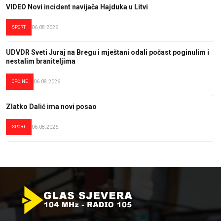
VIDEO Novi incident navijača Hajduka u Litvi
SPORT
06.08.2026.
UDVDR Sveti Juraj na Bregu i mještani odali počast poginulim i
nestalim braniteljima
OPĆINE
06.08.2026.
Zlatko Dalić ima novi posao
SPORT
06.08.2026.