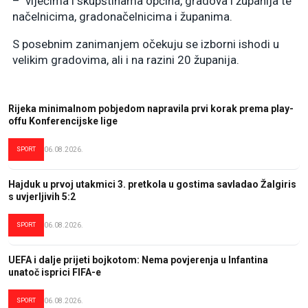
– vijećima i skupštinama općina, gradova i županija te
načelnicima, gradonačelnicima i županima.
S posebnim zanimanjem očekuju se izborni ishodi u
velikim gradovima, ali i na razini 20 županija.
Rijeka minimalnom pobjedom napravila prvi korak prema play-
offu Konferencijske lige
SPORT
06.08.2026.
Hajduk u prvoj utakmici 3. pretkola u gostima savladao Žalgiris
s uvjerljivih 5:2
SPORT
06.08.2026.
UEFA i dalje prijeti bojkotom: Nema povjerenja u Infantina
unatoč isprici FIFA-e
SPORT
06.08.2026.