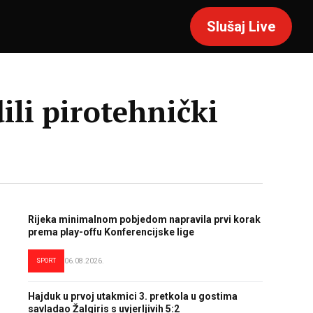
Slušaj Live
ili pirotehnički
Rijeka minimalnom pobjedom napravila prvi korak
prema play-offu Konferencijske lige
SPORT
06.08.2026.
Hajduk u prvoj utakmici 3. pretkola u gostima
savladao Žalgiris s uvjerljivih 5:2