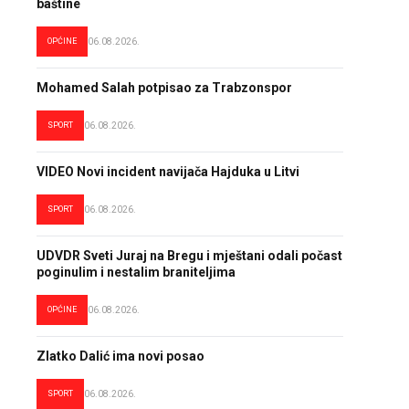
baštine
OPĆINE
06.08.2026.
Mohamed Salah potpisao za Trabzonspor
SPORT
06.08.2026.
VIDEO Novi incident navijača Hajduka u Litvi
SPORT
06.08.2026.
UDVDR Sveti Juraj na Bregu i mještani odali počast
poginulim i nestalim braniteljima
OPĆINE
06.08.2026.
Zlatko Dalić ima novi posao
SPORT
06.08.2026.