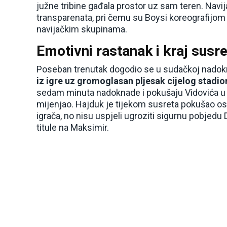
južne tribine gađala prostor uz sam teren. Navi
transparenata, pri čemu su Boysi koreografijo
navijačkim skupinama.
Emotivni rastanak i kraj susr
Poseban trenutak dogodio se u sudačkoj nadok
iz igre uz gromoglasan pljesak cijelog stadio
sedam minuta nadoknade i pokušaju Vidovića u p
mijenjao. Hajduk je tijekom susreta pokušao osv
igrača, no nisu uspjeli ugroziti sigurnu pobjedu 
titule na Maksimir.