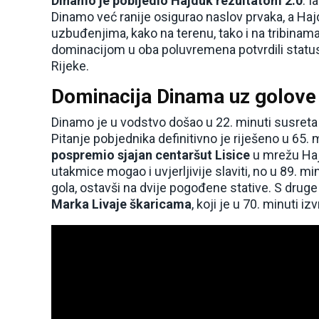
Dinamo je pobijedio Hajduk rezultatom 2:0
. I
Dinamo već ranije osigurao naslov prvaka, a Haj
uzbuđenjima, kako na terenu, tako i na tribinam
dominacijom u oba poluvremena potvrdili statu
Rijeke.
Dominacija Dinama uz golove 
Dinamo je u vodstvo došao u 22. minuti susreta
Pitanje pobjednika definitivno je riješeno u 65. mi
pospremio sjajan centaršut Lisice
u mrežu Hajd
utakmice mogao i uvjerljivije slaviti, no u 89. min
gola, ostavši na dvije pogođene stative. S druge
Marka Livaje škaricama
, koji je u 70. minuti