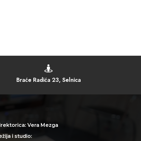

Braće Radića 23, Selnica
irektorica: Vera Mezga
žija i studio: