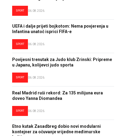
SPORT
06.08.2026.
UEFA i dalje prijeti bojkotom: Nema povjerenja u
Infantina unatoč isprici FIFA-e
SPORT
06.08.2026.
Povijesni trenutak za Judo klub Zrinski: Pripreme
u Japanu, kolijevci judo sporta
SPORT
06.08.2026.
Real Madrid ruši rekord: Za 135 milijuna eura
doveo Yanna Diomandea
SPORT
06.08.2026.
Etno kutak Zasadbreg dobio novi modularni
kontejner za očuvanje vrijedne međimurske