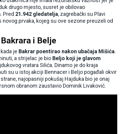
ako utakmica nije imala rezultatsku važnost jer je
duk drugo mjesto, susret je obilovao
a. Pred
21.942 gledatelja
, zagrebački su Plavi
s novog prvaka, kojeg su ove sezone preuzeli od
Bakrara i Belje
 kada je
Bakrar poentirao nakon ubačaja Mišića
.
nuti, a strijelac je bio
Beljo koji je glavom
ukovog vratara Silića. Dinamo je do kraja
uti su u istoj akciji Bennacer i Beljo pogađali okvir
 strane, najopasniji pokušaj Hajduka bio je onaj
 izvrsnom obranom zaustavio Dominik Livaković.