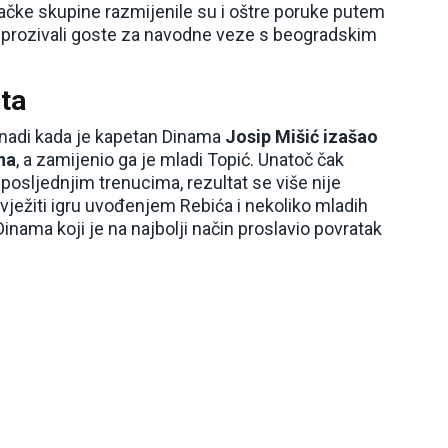
jačke skupine razmijenile su i oštre poruke putem
m prozivali goste za navodne veze s beogradskim
eta
nadi kada je kapetan Dinama
Josip Mišić izašao
na
, a zamijenio ga je mladi Topić. Unatoč čak
osljednjim trenucima, rezultat se više nije
ježiti igru uvođenjem Rebića i nekoliko mladih
Dinama koji je na najbolji način proslavio povratak