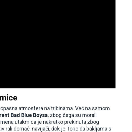
kmice
utke opasna atmosfera na tribinama. Već na samom
arent Bad Blue Boysa
, zbog čega su morali
remena utakmica je nakratko prekinuta zbog
ivirali domaći navijači, dok je Toricida bakljama s