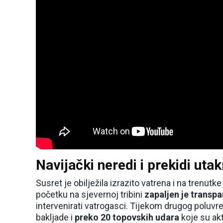
Navijački neredi i prekidi uta
Susret je obilježila izrazito vatrena i na tren
početku na sjevernoj tribini
zapaljen je transp
intervenirati vatrogasci. Tijekom drugog poluv
bakljade i
preko 20 topovskih udara
koje su akt