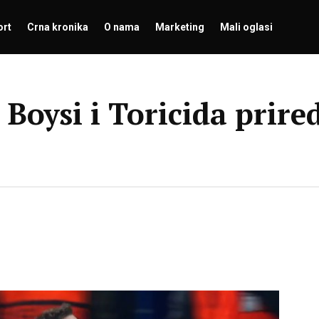
ort
Crna kronika
O nama
Marketing
Mali oglasi
Boysi i Toricida prired