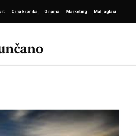
ort
Crna kronika
O nama
Marketing
Mali oglasi
sunčano