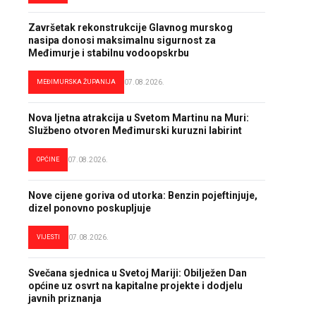
Završetak rekonstrukcije Glavnog murskog
nasipa donosi maksimalnu sigurnost za
Međimurje i stabilnu vodoopskrbu
MEĐIMURSKA ŽUPANIJA
07.08.2026.
Nova ljetna atrakcija u Svetom Martinu na Muri:
Službeno otvoren Međimurski kuruzni labirint
OPĆINE
07.08.2026.
Nove cijene goriva od utorka: Benzin pojeftinjuje,
dizel ponovno poskupljuje
VIJESTI
07.08.2026.
Svečana sjednica u Svetoj Mariji: Obilježen Dan
općine uz osvrt na kapitalne projekte i dodjelu
javnih priznanja