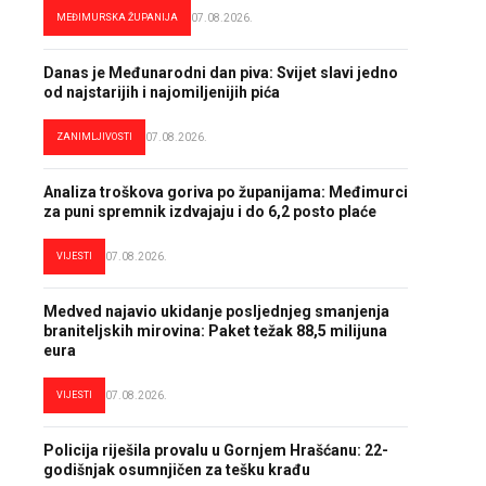
MEĐIMURSKA ŽUPANIJA
07.08.2026.
Danas je Međunarodni dan piva: Svijet slavi jedno
od najstarijih i najomiljenijih pića
ZANIMLJIVOSTI
07.08.2026.
Analiza troškova goriva po županijama: Međimurci
za puni spremnik izdvajaju i do 6,2 posto plaće
VIJESTI
07.08.2026.
Medved najavio ukidanje posljednjeg smanjenja
braniteljskih mirovina: Paket težak 88,5 milijuna
eura
VIJESTI
07.08.2026.
Policija riješila provalu u Gornjem Hrašćanu: 22-
godišnjak osumnjičen za tešku krađu