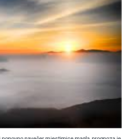
o i ponovno navečer mjestimice magla, prognoza je