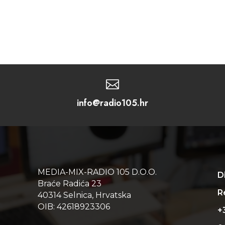

info@radio105.hr
MEDIA-MIX-RADIO 105 D.O.O.
D
Braće Radića 23
Re
40314 Selnica, Hrvatska
OIB: 42618923306
+