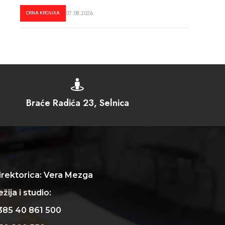
CRNA KRONIKA
07.08.2026.

Braće Radića 23, Selnica
irektorica: Vera Mezga
žija i studio:
385 40 861 500