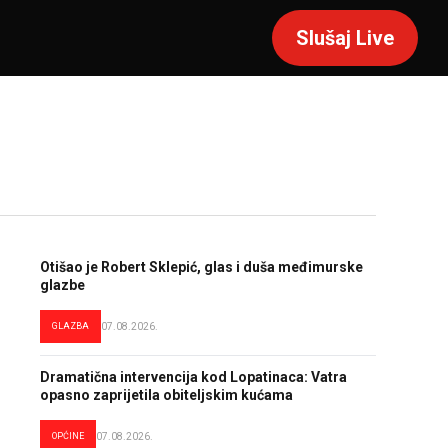
Slušaj Live
Otišao je Robert Sklepić, glas i duša međimurske
glazbe
GLAZBA
07.08.2026.
Dramatična intervencija kod Lopatinaca: Vatra
opasno zaprijetila obiteljskim kućama
OPĆINE
07.08.2026.