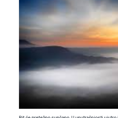
Bit će pretežno sunčano. U unutrašnjosti ujutr