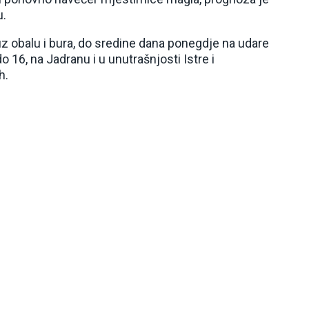
u.
uz obalu i bura, do sredine dana ponegdje na udare
 16, na Jadranu i u unutrašnjosti Istre i
h.