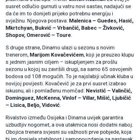
susret odlučio gurnuti u vatru novi sastav, nadajući se
da će im to donijeti prijeko potrebnu energiju i
svježinu. Njegova postava:
Malenica – Guedes, Hasić,
Mkrtchyan, Bukvić – Vrbančić, Babec – Živković,
Shopov, Omerović – Toure
.
S druge strane, Dinamo ulazi u sezonu s novim
trenerom,
Marijom Kovačevićem
, koji je preuzeo klupu
s jednim jasnim ciljem – iskupljenjem za prošlu
sezonu u kojoj su završili drugi, sa samo 65 osvojenih
bodova od 108 mogućih. To je najslabiji učinak kluba u
novijoj povijesti. Kovačević je za prvi susret izabrao
iskusnu, ali i pomlađenu momčad:
Nevistić – Valinčić,
Dominguez, McKenna, Vinlof – Villar, Mišić, Ljubičić
– Lisica, Beljo, Vidović
.
Rivalstvo između Osijeka i Dinama uvijek garantira
uzbudljiv nogomet, a ova utakmica nosi dodatni naboj.
Obojica trenera svjesni su važnosti prve pobjede, koja
bi im donijela stabilnost i samopouzdanje za nastavak