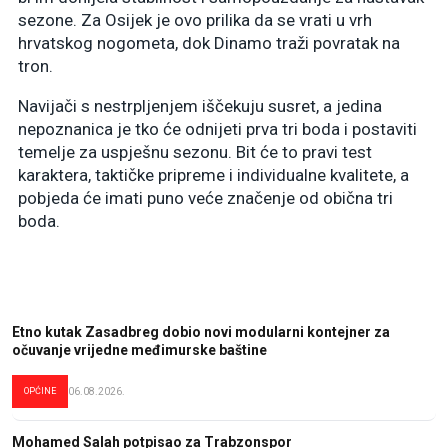
sezone. Za Osijek je ovo prilika da se vrati u vrh
hrvatskog nogometa, dok Dinamo traži povratak na
tron.
Navijači s nestrpljenjem iščekuju susret, a jedina
nepoznanica je tko će odnijeti prva tri boda i postaviti
temelje za uspješnu sezonu. Bit će to pravi test
karaktera, taktičke pripreme i individualne kvalitete, a
pobjeda će imati puno veće značenje od obična tri
boda.
Etno kutak Zasadbreg dobio novi modularni kontejner za
očuvanje vrijedne međimurske baštine
OPĆINE
06.08.2026.
Mohamed Salah potpisao za Trabzonspor