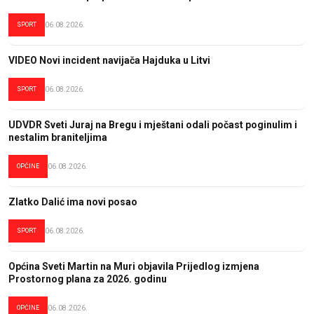
SPORT
06.08.2026.
VIDEO Novi incident navijača Hajduka u Litvi
SPORT
06.08.2026.
UDVDR Sveti Juraj na Bregu i mještani odali počast poginulim i
nestalim braniteljima
OPĆINE
06.08.2026.
Zlatko Dalić ima novi posao
SPORT
06.08.2026.
Općina Sveti Martin na Muri objavila Prijedlog izmjena
Prostornog plana za 2026. godinu
OPĆINE
06.08.2026.