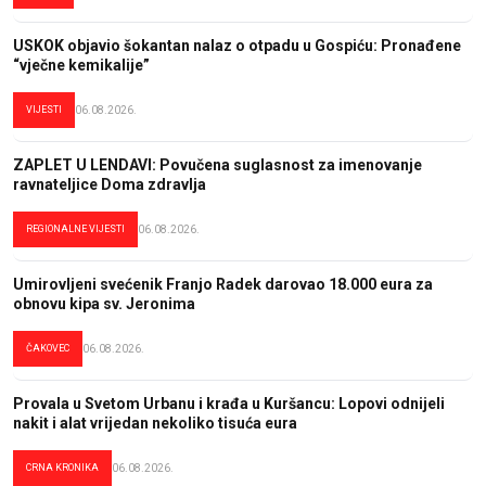
USKOK objavio šokantan nalaz o otpadu u Gospiću: Pronađene
“vječne kemikalije”
VIJESTI
06.08.2026.
ZAPLET U LENDAVI: Povučena suglasnost za imenovanje
ravnateljice Doma zdravlja
REGIONALNE VIJESTI
06.08.2026.
Umirovljeni svećenik Franjo Radek darovao 18.000 eura za
obnovu kipa sv. Jeronima
ČAKOVEC
06.08.2026.
Provala u Svetom Urbanu i krađa u Kuršancu: Lopovi odnijeli
nakit i alat vrijedan nekoliko tisuća eura
CRNA KRONIKA
06.08.2026.