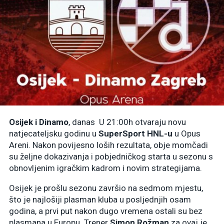
Osijek i Dinamo
, danas U 21:00h otvaraju novu
natjecateljsku godinu u
SuperSport HNL-u
u Opus
Areni. Nakon povijesno loših rezultata, obje momčadi
su željne dokazivanja i pobjedničkog starta u sezonu s
obnovljenim igračkim kadrom i novim strategijama.
Osijek je prošlu sezonu završio na sedmom mjestu,
što je najlošiji plasman kluba u posljednjih osam
godina, a prvi put nakon dugo vremena ostali su bez
plasmana u Europu. Trener
Simon Rožman
za ovaj je