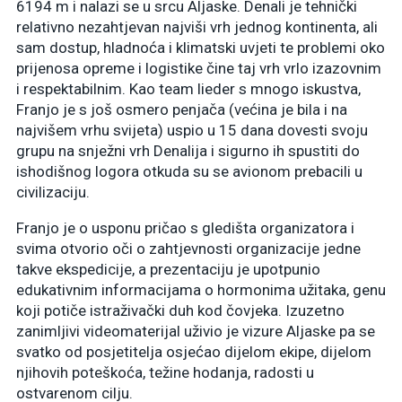
6194 m i nalazi se u srcu Aljaske. Denali je tehnički
relativno nezahtjevan najviši vrh jednog kontinenta, ali
sam dostup, hladnoća i klimatski uvjeti te problemi oko
prijenosa opreme i logistike čine taj vrh vrlo izazovnim
i respektabilnim. Kao team lieder s mnogo iskustva,
Franjo je s još osmero penjača (većina je bila i na
najvišem vrhu svijeta) uspio u 15 dana dovesti svoju
grupu na snježni vrh Denalija i sigurno ih spustiti do
ishodišnog logora otkuda su se avionom prebacili u
civilizaciju.
Franjo je o usponu pričao s gledišta organizatora i
svima otvorio oči o zahtjevnosti organizacije jedne
takve ekspedicije, a prezentaciju je upotpunio
edukativnim informacijama o hormonima užitaka, genu
koji potiče istraživački duh kod čovjeka. Izuzetno
zanimljivi videomaterijal uživio je vizure Aljaske pa se
svatko od posjetitelja osjećao dijelom ekipe, dijelom
njihovih poteškoća, težine hodanja, radosti u
ostvarenom cilju.