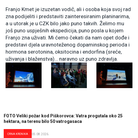
Franjo Kmet je izuzetan vodič, ali i osoba koja svoj rad
zna podijeliti i predstaviti zainteresiranim planinarima,
a u utorak je u CZK bilo jako puno takvih. Želimo mu
još puno uspješnih ekspedicija, puno posla u kojem
Franjo zna uživati. Mi ćemo čekati da nam opet dođe i
predstavi djela uravnoteženog dopaminskog perioda i
hormona serotonina, oksitocina i endorfina (sreće,
uživanja i blaženstva)… naravno uz puno zdravlja.
FOTO Veliki požar kod Piškorovca: Vatra progutala oko 25
hektara, na terenu bilo 50 vatrogasaca
CRNA KRONIKA
05.08.2026.