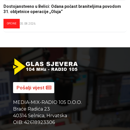
Dostojanstveno u Belici: Odana počast braniteljima povodom
31. obljetnice operacije „Oluja“
OPĆINE
05.08.2026.
Pošalji vijest
MEDIA-MIX-RADIO 105 D.O.O.
Braće Radića 23
40314 Selnica, Hrvatska
OIB: 42618923306