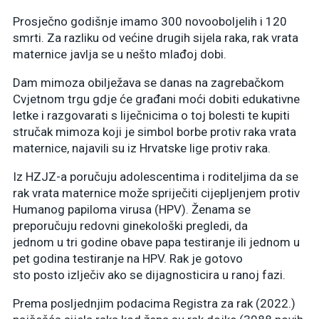
Prosječno godišnje imamo 300 novooboljelih i 120
smrti. Za razliku od većine drugih sijela raka, rak vrata
maternice javlja se u nešto mlađoj dobi.
Dam mimoza obilježava se danas na zagrebačkom
Cvjetnom trgu gdje će građani moći dobiti edukativne
letke i razgovarati s liječnicima o toj bolesti te kupiti
stručak mimoza koji je simbol borbe protiv raka vrata
maternice, najavili su iz Hrvatske lige protiv raka.
Iz HZJZ-a poručuju adolescentima i roditeljima da se
rak vrata maternice može spriječiti cijepljenjem protiv
Humanog papiloma virusa (HPV). Ženama se
preporučuju redovni ginekološki pregledi, da
jednom u tri godine obave papa testiranje ili jednom u
pet godina testiranje na HPV. Rak je gotovo
sto posto izlječiv ako se dijagnosticira u ranoj fazi.
Prema posljednjim podacima Registra za rak (2022.)