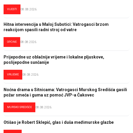
VIJESTI
08.08.2026.
Hitna intervencija u Maloj Subotici: Vatrogasci brzom
reakcijom spasili radni stroj od vatre
OPĆINE
08.08.2026.
Prijepodne uz oblačnije vrijeme i lokalne pljuskove,
poslijepodne sunčanije
VRIJEME
08.08.2026.
Noćna drama u Sitnicama: Vatrogasci Murskog Središća gasili
požar smeća i guma uz pomoć JVP-a Čakovec
MURSKO SREDIŠĆE
08.08.2026.
Otišao je Robert Sklepić, glas i duša međimurske glazbe