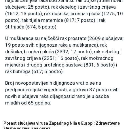
najčešća sijela raka kod žena su rak dojke (3088 novih
slučajeva; 25 posto), rak debelog i završnog crijeva
(1612; 13 posto), rak dušnika, bronha i pluća (1275; 10
posto), rak tijela maternice (817; 7 posto) i rak
štitnjače (574; 5 posto).
U muškaraca su najčešći rak prostate (2609 slučajeva;
19 posto svih dijagnoza raka u muškaraca), rak
dušnika, bronha i pluća (2392; 17 posto), rak debelog i
završnog crijeva (2251; 16 posto), rak mokraćnog
mjehura i drugog urotelnog sustava (891; 6 posto) i
rak bubrega (617; 5 posto).
Broj novopostavljenih dijagnoza vratio se na
predpandemijske vrijednosti, a gotovo 37 posto svih
novih slučajeva raka dijagnosticirano je u osoba
mlađih od 65 godina.
Porast slučajeva virusa Zapadnog Nila u Europi: Zdravstvene
službe pozivaju na oprez