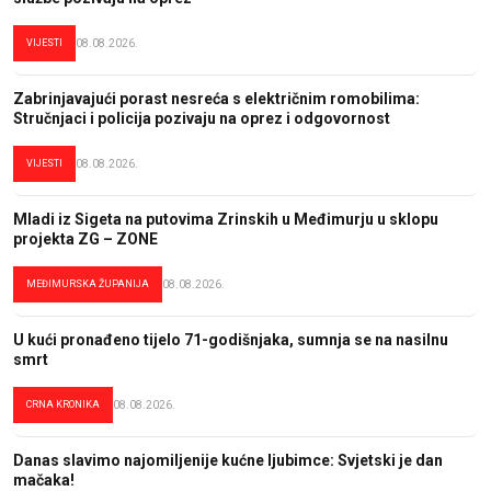
VIJESTI
08.08.2026.
Zabrinjavajući porast nesreća s električnim romobilima:
Stručnjaci i policija pozivaju na oprez i odgovornost
VIJESTI
08.08.2026.
Mladi iz Sigeta na putovima Zrinskih u Međimurju u sklopu
projekta ZG – ZONE
MEĐIMURSKA ŽUPANIJA
08.08.2026.
U kući pronađeno tijelo 71-godišnjaka, sumnja se na nasilnu
smrt
CRNA KRONIKA
08.08.2026.
Danas slavimo najomiljenije kućne ljubimce: Svjetski je dan
mačaka!