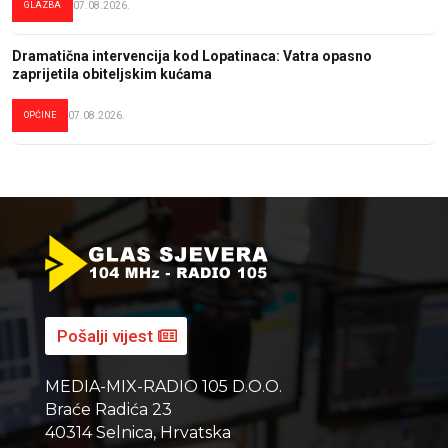
GLAZBA
07.08.2026.
Dramatična intervencija kod Lopatinaca: Vatra opasno
zaprijetila obiteljskim kućama
OPĆINE
07.08.2026.
Pošalji vijest
MEDIA-MIX-RADIO 105 D.O.O.
Braće Radića 23
40314 Selnica, Hrvatska