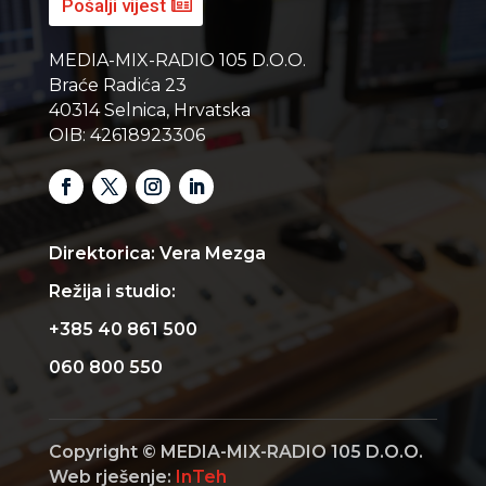
Pošalji vijest
MEDIA-MIX-RADIO 105 D.O.O.
Braće Radića 23
40314 Selnica, Hrvatska
OIB: 42618923306
Direktorica: Vera Mezga
Režija i studio:
+385 40 861 500
060 800 550
Copyright © MEDIA-MIX-RADIO 105 D.O.O.
Web rješenje:
InTeh