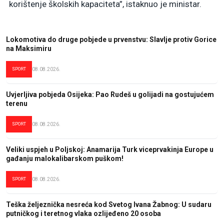
korištenje školskih kapaciteta”, istaknuo je ministar.
Lokomotiva do druge pobjede u prvenstvu: Slavlje protiv Gorice
na Maksimiru
SPORT
08.08.2026.
Uvjerljiva pobjeda Osijeka: Pao Rudeš u golijadi na gostujućem
terenu
SPORT
08.08.2026.
Veliki uspjeh u Poljskoj: Anamarija Turk viceprvakinja Europe u
gađanju malokalibarskom puškom!
SPORT
08.08.2026.
Teška željeznička nesreća kod Svetog Ivana Žabnog: U sudaru
putničkog i teretnog vlaka ozlijeđeno 20 osoba