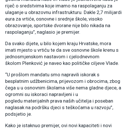
riječ o sredstvima koje imamo na raspolaganju za
ulaganje u obrazovnu infrastrukturu. Dakle 2,7 milijardi
eura za vrtiće, osnovne i srednje škole, visoko
obrazovanje, sportske dvorane nije bilo nikada na
raspolaganju”, naglasio je premijer.
Da svako dijete, u bilo kojem kraju Hrvatske, mora
imati mjesto u vrtiću te da sve osnovne škole krenu s
jednosmjenskom nastavom i cjelodnevnom
školom Plenković je naveo kao političke ciljeve Vlade.
“U prošlom mandatu smo napravili iskorak s
besplatnim udžbenicima, prijevozom i obrocima, zbog
čega u u osnovnim školama više nema gladne djece, a
ogromni su iskoraci napravljeni i u
pogledu materijalnih prava naših učitelja i poseban
naglasak na podršku djeci s teškoćama u razvoju”,
podsjetio je.
Kako je istaknuo premijer, ovi novi kapaciteti i novi