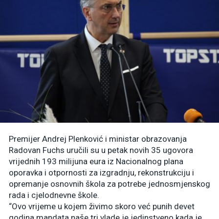
Premijer Andrej Plenković i ministar obrazovanja
Radovan Fuchs uručili su u petak novih 35 ugovora
vrijednih 193 milijuna eura iz Nacionalnog plana
oporavka i otpornosti za izgradnju, rekonstrukciju i
opremanje osnovnih škola za potrebe jednosmjenskog
rada i cjelodnevne škole.
“Ovo vrijeme u kojem živimo skoro već punih devet
godina mandata naše tri vlade je jedinstveno kada je