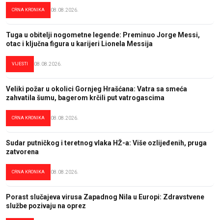
CRNA KRONIKA
08.08.2026.
Tuga u obitelji nogometne legende: Preminuo Jorge Messi,
otac i ključna figura u karijeri Lionela Messija
VIJESTI
08.08.2026.
Veliki požar u okolici Gornjeg Hrašćana: Vatra sa smeća
zahvatila šumu, bagerom krčili put vatrogascima
CRNA KRONIKA
08.08.2026.
Sudar putničkog i teretnog vlaka HŽ-a: Više ozlijeđenih, pruga
zatvorena
CRNA KRONIKA
08.08.2026.
Porast slučajeva virusa Zapadnog Nila u Europi: Zdravstvene
službe pozivaju na oprez