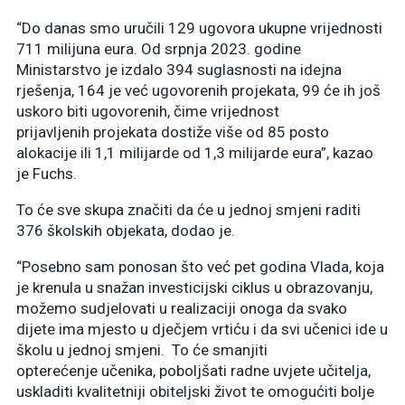
“Do danas smo uručili 129 ugovora ukupne vrijednosti
711 milijuna eura. Od srpnja 2023. godine
Ministarstvo je izdalo 394 suglasnosti na idejna
rješenja, 164 je već ugovorenih projekata, 99 će ih još
uskoro biti ugovorenih, čime vrijednost
prijavljenih projekata dostiže više od 85 posto
alokacije ili 1,1 milijarde od 1,3 milijarde eura”, kazao
je Fuchs.
To će sve skupa značiti da će u jednoj smjeni raditi
376 školskih objekata, dodao je.
“Posebno sam ponosan što već pet godina Vlada, koja
je krenula u snažan investicijski ciklus u obrazovanju,
možemo sudjelovati u realizaciji onoga da svako
dijete ima mjesto u dječjem vrtiću i da svi učenici ide u
školu u jednoj smjeni. To će smanjiti
opterećenje učenika, poboljšati radne uvjete učitelja,
uskladiti kvalitetniji obiteljski život te omogućiti bolje