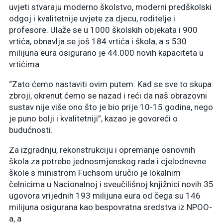
uvjeti stvaraju moderno školstvo, moderni predškolski
odgoj i kvalitetnije uvjete za djecu, roditelje i
profesore. Ulaže se u 1000 školskih objekata i 900
vrtića, obnavlja se još 184 vrtića i škola, a s 530
milijuna eura osigurano je 44.000 novih kapaciteta u
vrtićima.
“Zato ćemo nastaviti ovim putem. Kad se sve to skupa
zbroji, okrenut ćemo se nazad i reći da naš obrazovni
sustav nije više ono što je bio prije 10-15 godina, nego
je puno bolji i kvalitetniji”, kazao je govoreći o
budućnosti.
Za izgradnju, rekonstrukciju i opremanje osnovnih
škola za potrebe jednosmjenskog rada i cjelodnevne
škole s ministrom Fuchsom uručio je lokalnim
čelnicima u Nacionalnoj i sveučilišnoj knjižnici novih 35
ugovora vrijednih 193 milijuna eura od čega su 146
milijuna osigurana kao bespovratna sredstva iz NPOO-
a, a