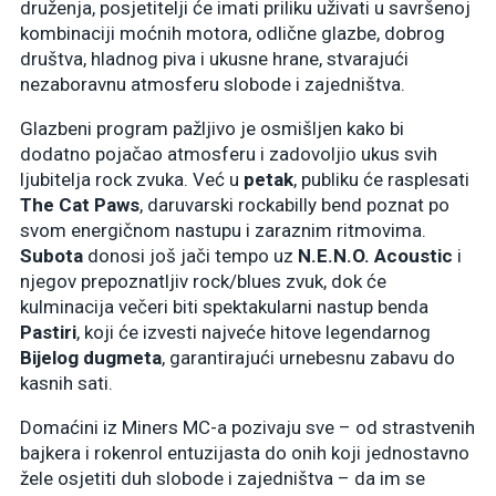
druženja, posjetitelji će imati priliku uživati u savršenoj
kombinaciji moćnih motora, odlične glazbe, dobrog
društva, hladnog piva i ukusne hrane, stvarajući
nezaboravnu atmosferu slobode i zajedništva.
Glazbeni program pažljivo je osmišljen kako bi
dodatno pojačao atmosferu i zadovoljio ukus svih
ljubitelja rock zvuka. Već u
petak
, publiku će rasplesati
The Cat Paws
, daruvarski rockabilly bend poznat po
svom energičnom nastupu i zaraznim ritmovima.
Subota
donosi još jači tempo uz
N.E.N.O. Acoustic
i
njegov prepoznatljiv rock/blues zvuk, dok će
kulminacija večeri biti spektakularni nastup benda
Pastiri
, koji će izvesti najveće hitove legendarnog
Bijelog dugmeta
, garantirajući urnebesnu zabavu do
kasnih sati.
Domaćini iz Miners MC-a pozivaju sve – od strastvenih
bajkera i rokenrol entuzijasta do onih koji jednostavno
žele osjetiti duh slobode i zajedništva – da im se