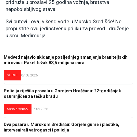
pridruže u proslavi 25 godina vožnje, bratstva i
nepokolebljivog stava.
Svi putevi i ovaj vikend vode u Mursko Središće! Ne
propustite ovu jedinstvenu priliku za provod i druženje
u srcu Međimurja.
Medved najavio ukidanje posljednjeg smanjenja braniteljskih
mirovina: Paket težak 88,5 milijuna eura
VIJESTI
07.08.2026.
Policija riješila provalu u Gornjem Hrašćanu: 22-godišnjak
osumnjičen za tešku krađu
CRNA KRONIKA
07.08.2026.
Dva požara u Murskom Središću: Gorjele gume i plastika,
intervenirali vatrogasci i policija