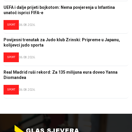
UEFA i dalje prijeti bojkotom: Nema povjerenja u Infantina
unatoč isprici FIFA-e
SPORT
06.08.2026.
Povijesni trenutak za Judo klub Zrinski: Pripreme u Japanu,
kolijevci judo sporta
SPORT
06.08.2026.
Real Madrid ruši rekord: Za 135 milijuna eura doveo Yanna
Diomandea
SPORT
06.08.2026.