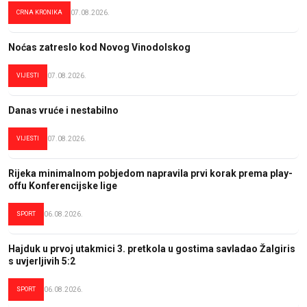
CRNA KRONIKA
07.08.2026.
Noćas zatreslo kod Novog Vinodolskog
VIJESTI
07.08.2026.
Danas vruće i nestabilno
VIJESTI
07.08.2026.
Rijeka minimalnom pobjedom napravila prvi korak prema play-
offu Konferencijske lige
SPORT
06.08.2026.
Hajduk u prvoj utakmici 3. pretkola u gostima savladao Žalgiris
s uvjerljivih 5:2
SPORT
06.08.2026.