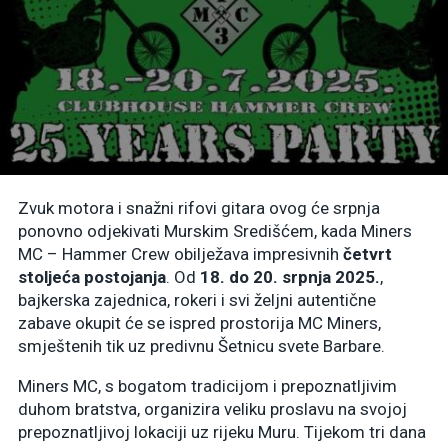
Zvuk motora i snažni rifovi gitara ovog će srpnja
ponovno odjekivati Murskim Središćem, kada Miners
MC – Hammer Crew obilježava impresivnih
četvrt
stoljeća postojanja
. Od
18. do 20. srpnja 2025.
,
bajkerska zajednica, rokeri i svi željni autentične
zabave okupit će se ispred prostorija MC Miners,
smještenih tik uz predivnu Šetnicu svete Barbare.
Miners MC, s bogatom tradicijom i prepoznatljivim
duhom bratstva, organizira veliku proslavu na svojoj
prepoznatljivoj lokaciji uz rijeku Muru. Tijekom tri dana