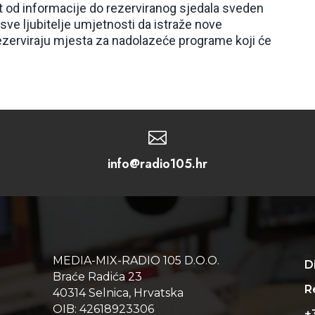
ut od informacije do rezerviranog sjedala sveden
sve ljubitelje umjetnosti da istraže nove
ezerviraju mjesta za nadolazeće programe koji će

info@radio105.hr
MEDIA-MIX-RADIO 105 D.O.O.
D
Braće Radića 23
Re
40314 Selnica, Hrvatska
OIB: 42618923306
+