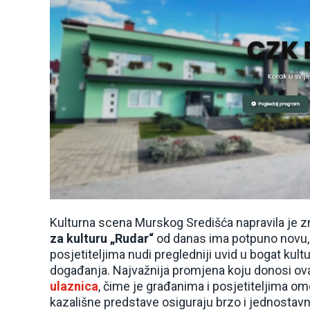
Kulturna scena Murskog Središća napravila je z
za kulturu „Rudar“
od danas ima potpuno novu, 
posjetiteljima nudi pregledniji uvid u bogat kul
događanja. Najvažnija promjena koju donosi ov
ulaznica
, čime je građanima i posjetiteljima o
kazališne predstave osiguraju brzo i jednostav