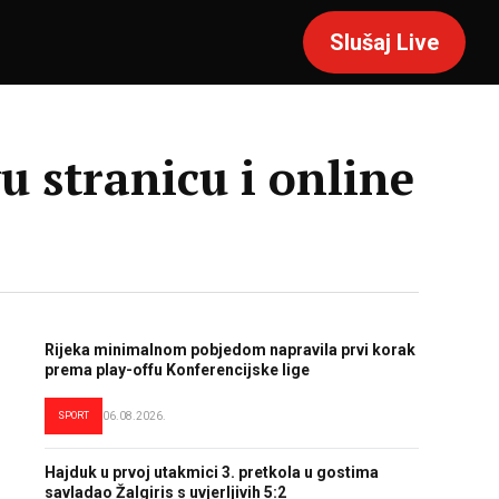
Slušaj Live
 stranicu i online
Rijeka minimalnom pobjedom napravila prvi korak
prema play-offu Konferencijske lige
SPORT
06.08.2026.
Hajduk u prvoj utakmici 3. pretkola u gostima
savladao Žalgiris s uvjerljivih 5:2