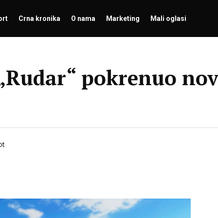
ort
Crna kronika
O nama
Marketing
Mali oglasi
 „Rudar“ pokrenuo novu
ot