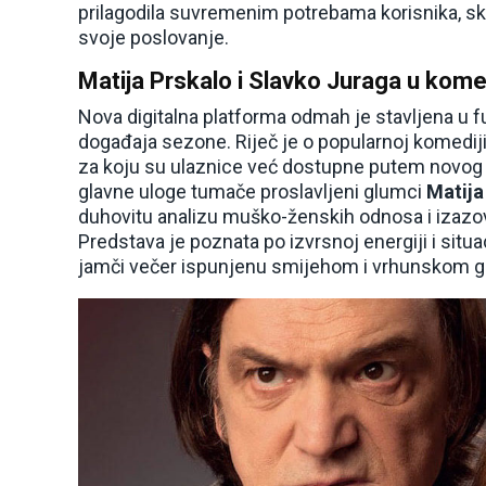
prilagodila suvremenim potrebama korisnika, skra
svoje poslovanje.
Matija Prskalo i Slavko Juraga u komed
Nova digitalna platforma odmah je stavljena u fu
događaja sezone. Riječ je o popularnoj komedij
za koju su ulaznice već dostupne putem novog 
glavne uloge tumače proslavljeni glumci
Matija
duhovitu analizu muško-ženskih odnosa i izazov
Predstava je poznata po izvrsnoj energiji i situ
jamči večer ispunjenu smijehom i vrhunskom 