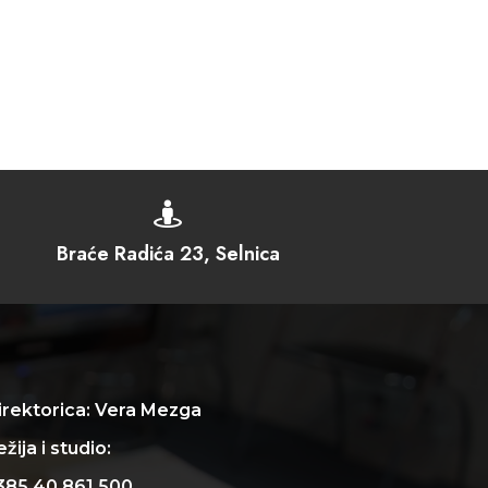

Braće Radića 23, Selnica
irektorica: Vera Mezga
žija i studio:
385 40 861 500