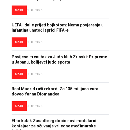
SPORT
06.08.2026.
UEFA i dalje prijeti bojkotom: Nema povjerenja u
Infantina unatoč isprici FIFA-e
SPORT
06.08.2026.
Povijesni trenutak za Judo klub Zrinski: Pripreme
u Japanu, kolijevci judo sporta
SPORT
06.08.2026.
Real Madrid ruši rekord: Za 135 milijuna eura
doveo Yanna Diomandea
SPORT
06.08.2026.
Etno kutak Zasadbreg dobio novi modularni
kontejner za očuvanje vrijedne međimurske