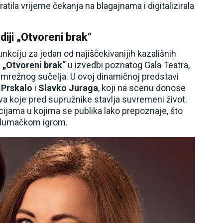
tila vrijeme čekanja na blagajnama i digitalizirala
iji „Otvoreni brak“
nkciju za jedan od najiščekivanijih kazališnih
i
„Otvoreni brak“
u izvedbi poznatog Gala Teatra,
mrežnog sučelja. U ovoj dinamičnoj predstavi
 Prskalo
i
Slavko Juraga
, koji na scenu donose
a koje pred supružnike stavlja suvremeni život.
acijama u kojima se publika lako prepoznaje, što
glumačkom igrom.