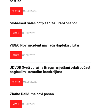
baštine
OPĆINE
06.08.2026.
Mohamed Salah potpisao za Trabzonspor
SPORT
06.08.2026.
VIDEO Novi incident navijača Hajduka u Litvi
SPORT
06.08.2026.
UDVDR Sveti Juraj na Bregu i mještani odali počast
poginulim i nestalim braniteljima
OPĆINE
06.08.2026.
Zlatko Dalić ima novi posao
SPORT
06.08.2026.