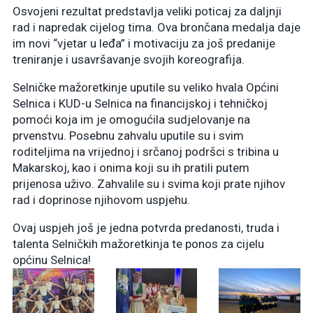
Osvojeni rezultat predstavlja veliki poticaj za daljnji
rad i napredak cijelog tima. Ova brončana medalja daje
im novi “vjetar u leđa” i motivaciju za još predanije
treniranje i usavršavanje svojih koreografija.
Selničke mažoretkinje uputile su veliko hvala Općini
Selnica i KUD-u Selnica na financijskoj i tehničkoj
pomoći koja im je omogućila sudjelovanje na
prvenstvu. Posebnu zahvalu uputile su i svim
roditeljima na vrijednoj i srčanoj podršci s tribina u
Makarskoj, kao i onima koji su ih pratili putem
prijenosa uživo. Zahvalile su i svima koji prate njihov
rad i doprinose njihovom uspjehu.
Ovaj uspjeh još je jedna potvrda predanosti, truda i
talenta Selničkih mažoretkinja te ponos za cijelu
općinu Selnica!