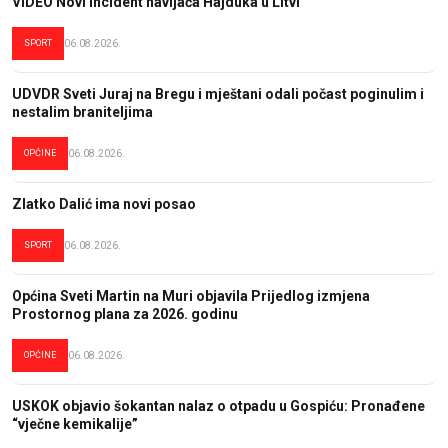
VIDEO Novi incident navijača Hajduka u Litvi
SPORT
06.08.2026.
UDVDR Sveti Juraj na Bregu i mještani odali počast poginulim i
nestalim braniteljima
OPĆINE
06.08.2026.
Zlatko Dalić ima novi posao
SPORT
06.08.2026.
Općina Sveti Martin na Muri objavila Prijedlog izmjena
Prostornog plana za 2026. godinu
OPĆINE
06.08.2026.
USKOK objavio šokantan nalaz o otpadu u Gospiću: Pronađene
“vječne kemikalije”