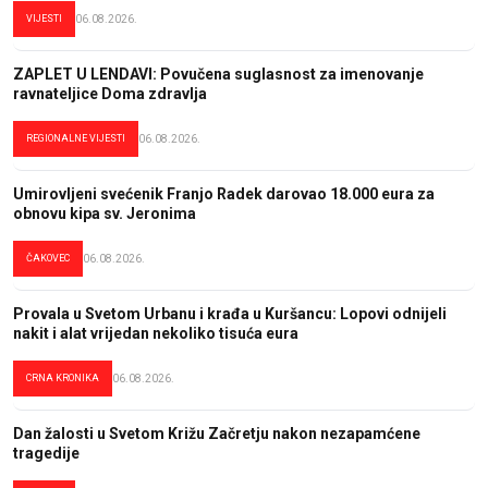
VIJESTI
06.08.2026.
ZAPLET U LENDAVI: Povučena suglasnost za imenovanje
ravnateljice Doma zdravlja
REGIONALNE VIJESTI
06.08.2026.
Umirovljeni svećenik Franjo Radek darovao 18.000 eura za
obnovu kipa sv. Jeronima
ČAKOVEC
06.08.2026.
Provala u Svetom Urbanu i krađa u Kuršancu: Lopovi odnijeli
nakit i alat vrijedan nekoliko tisuća eura
CRNA KRONIKA
06.08.2026.
Dan žalosti u Svetom Križu Začretju nakon nezapamćene
tragedije