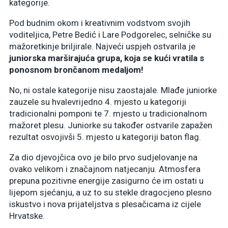
kategorije.
Pod budnim okom i kreativnim vodstvom svojih
voditeljica, Petre Bedić i Lare Podgorelec, selničke su
mažoretkinje briljirale. Najveći uspjeh ostvarila je
juniorska marširajuća grupa, koja se kući vratila s
ponosnom brončanom medaljom!
No, ni ostale kategorije nisu zaostajale. Mlađe juniorke
zauzele su hvalevrijedno 4. mjesto u kategoriji
tradicionalni pomponi te 7. mjesto u tradicionalnom
mažoret plesu. Juniorke su također ostvarile zapažen
rezultat osvojivši 5. mjesto u kategoriji baton flag.
Za dio djevojčica ovo je bilo prvo sudjelovanje na
ovako velikom i značajnom natjecanju. Atmosfera
prepuna pozitivne energije zasigurno će im ostati u
lijepom sjećanju, a uz to su stekle dragocjeno plesno
iskustvo i nova prijateljstva s plesačicama iz cijele
Hrvatske.