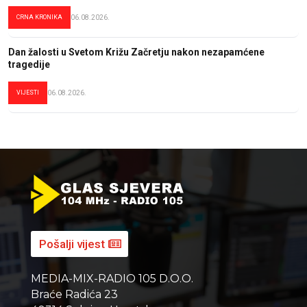
CRNA KRONIKA
06.08.2026.
Dan žalosti u Svetom Križu Začretju nakon nezapamćene
tragedije
VIJESTI
06.08.2026.
Pošalji vijest
MEDIA-MIX-RADIO 105 D.O.O.
Braće Radića 23