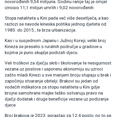
novorođenih 9,54 milijuna. Godinu ranije taj je omjer
iznosio 11,1 milijun umrlih i 9,02 novorođenih.
Stopa nataliteta u Kini pada već više desetljeća, a kao
razlozi se navode kineska politika jednog djeteta od
1980. do 2015., te brza urbanizacija.
Kao i u susjednom Japanu i Južnoj Koreji, veliki broj
Kineza se preselio s ruralnih područja u gradove u
kojima je puno skuplje podizati djecu.
Veli troškovi za dječju skrb i školovanje te nesigurnost
vezana uz poslove i usporenu ekonomiju su uzroci
zašto mladi Kinezi u sve manjem broju stupaju u brak i
započinju stvaranje obitelji. Brakovi su jedan od
vodećih indikatora za stopu nataliteta u Kini gdje
brojne samohrane majke teško ostvaruju pravo na
dječji dodatak i druge beneficije vezane uz podizanje
djece.
Broj brakova je 2023. porastao za 12.4 posto, no to se