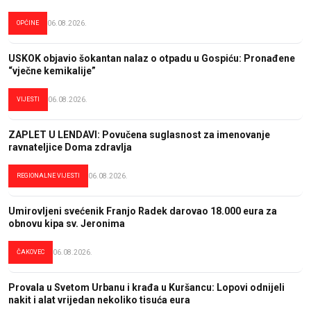
OPĆINE
06.08.2026.
USKOK objavio šokantan nalaz o otpadu u Gospiću: Pronađene
“vječne kemikalije”
VIJESTI
06.08.2026.
ZAPLET U LENDAVI: Povučena suglasnost za imenovanje
ravnateljice Doma zdravlja
REGIONALNE VIJESTI
06.08.2026.
Umirovljeni svećenik Franjo Radek darovao 18.000 eura za
obnovu kipa sv. Jeronima
ČAKOVEC
06.08.2026.
Provala u Svetom Urbanu i krađa u Kuršancu: Lopovi odnijeli
nakit i alat vrijedan nekoliko tisuća eura