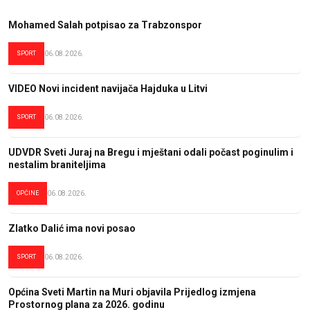
Mohamed Salah potpisao za Trabzonspor
SPORT
06.08.2026.
VIDEO Novi incident navijača Hajduka u Litvi
SPORT
06.08.2026.
UDVDR Sveti Juraj na Bregu i mještani odali počast poginulim i
nestalim braniteljima
OPĆINE
06.08.2026.
Zlatko Dalić ima novi posao
SPORT
06.08.2026.
Općina Sveti Martin na Muri objavila Prijedlog izmjena
Prostornog plana za 2026. godinu