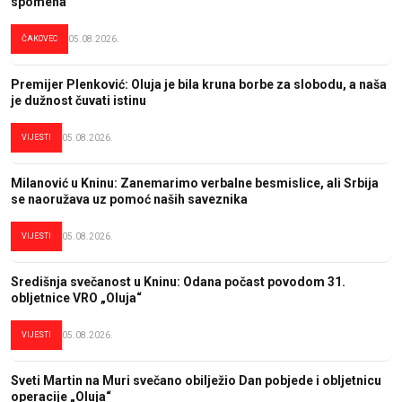
spomena
ČAKOVEC
05.08.2026.
Premijer Plenković: Oluja je bila kruna borbe za slobodu, a naša
je dužnost čuvati istinu
VIJESTI
05.08.2026.
Milanović u Kninu: Zanemarimo verbalne besmislice, ali Srbija
se naoružava uz pomoć naših saveznika
VIJESTI
05.08.2026.
Središnja svečanost u Kninu: Odana počast povodom 31.
obljetnice VRO „Oluja“
VIJESTI
05.08.2026.
Sveti Martin na Muri svečano obilježio Dan pobjede i obljetnicu
operacije „Oluja“