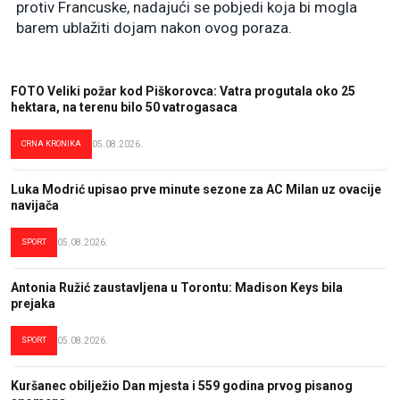
protiv Francuske, nadajući se pobjedi koja bi mogla
barem ublažiti dojam nakon ovog poraza.
FOTO Veliki požar kod Piškorovca: Vatra progutala oko 25
hektara, na terenu bilo 50 vatrogasaca
CRNA KRONIKA
05.08.2026.
Luka Modrić upisao prve minute sezone za AC Milan uz ovacije
navijača
SPORT
05.08.2026.
Antonia Ružić zaustavljena u Torontu: Madison Keys bila
prejaka
SPORT
05.08.2026.
Kuršanec obilježio Dan mjesta i 559 godina prvog pisanog