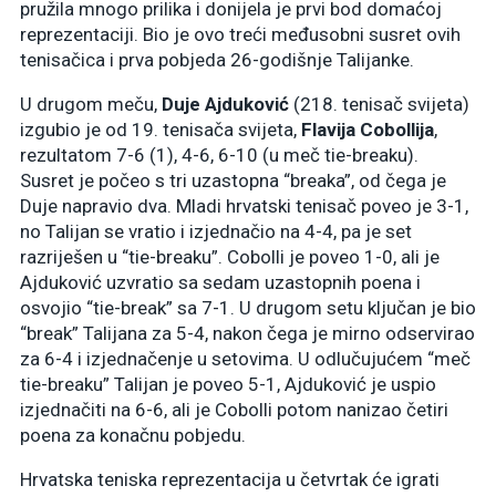
pružila mnogo prilika i donijela je prvi bod domaćoj
reprezentaciji. Bio je ovo treći međusobni susret ovih
tenisačica i prva pobjeda 26-godišnje Talijanke.
U drugom meču,
Duje Ajduković
(218. tenisač svijeta)
izgubio je od 19. tenisača svijeta,
Flavija Cobollija
,
rezultatom 7-6 (1), 4-6, 6-10 (u meč tie-breaku).
Susret je počeo s tri uzastopna “breaka”, od čega je
Duje napravio dva. Mladi hrvatski tenisač poveo je 3-1,
no Talijan se vratio i izjednačio na 4-4, pa je set
razriješen u “tie-breaku”. Cobolli je poveo 1-0, ali je
Ajduković uzvratio sa sedam uzastopnih poena i
osvojio “tie-break” sa 7-1. U drugom setu ključan je bio
“break” Talijana za 5-4, nakon čega je mirno odservirao
za 6-4 i izjednačenje u setovima. U odlučujućem “meč
tie-breaku” Talijan je poveo 5-1, Ajduković je uspio
izjednačiti na 6-6, ali je Cobolli potom nanizao četiri
poena za konačnu pobjedu.
Hrvatska teniska reprezentacija u četvrtak će igrati