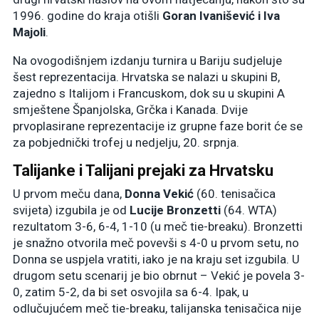
1996. godine do kraja otišli
Goran Ivanišević i Iva
Majoli
.
Na ovogodišnjem izdanju turnira u Bariju sudjeluje
šest reprezentacija. Hrvatska se nalazi u skupini B,
zajedno s Italijom i Francuskom, dok su u skupini A
smještene Španjolska, Grčka i Kanada. Dvije
prvoplasirane reprezentacije iz grupne faze borit će se
za pobjednički trofej u nedjelju, 20. srpnja.
Talijanke i Talijani prejaki za Hrvatsku
U prvom meču dana,
Donna Vekić
(60. tenisačica
svijeta) izgubila je od
Lucije Bronzetti
(64. WTA)
rezultatom 3-6, 6-4, 1-10 (u meč tie-breaku). Bronzetti
je snažno otvorila meč povevši s 4-0 u prvom setu, no
Donna se uspjela vratiti, iako je na kraju set izgubila. U
drugom setu scenarij je bio obrnut – Vekić je povela 3-
0, zatim 5-2, da bi set osvojila sa 6-4. Ipak, u
odlučujućem meč tie-breaku, talijanska tenisačica nije