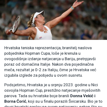
Hrvatska teniska reprezentacija, branitelj naslova
pobjednika Hopman Cupa, loše je krenula u
ovogodišnje izdanje natjecanja u Bariju, pretrpjevši
poraz od domaćina Italije. Nakon dva pojedinačna
meča, rezultat je 0-2 za Italiju, čime je Hrvatska već
izgubila izglede za pobjedu u ovom susretu.
Podsjetimo, Hrvatska je u srpnju 2023. godine u Nici
osvojila Hopman Cup, prestižno natjecanje mješovitih
parova. Tada su hrvatske boje branili
Donna Vekić i
Borna Ćorić
, koji su u finalu porazili Švicarsku. Bio je to
drugi hrvatski naslov na ovom natjecanju, nakon što su