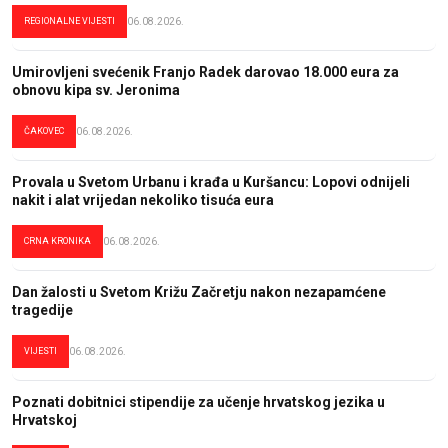
REGIONALNE VIJESTI
06.08.2026.
Umirovljeni svećenik Franjo Radek darovao 18.000 eura za
obnovu kipa sv. Jeronima
ČAKOVEC
06.08.2026.
Provala u Svetom Urbanu i krađa u Kuršancu: Lopovi odnijeli
nakit i alat vrijedan nekoliko tisuća eura
CRNA KRONIKA
06.08.2026.
Dan žalosti u Svetom Križu Začretju nakon nezapamćene
tragedije
VIJESTI
06.08.2026.
Poznati dobitnici stipendije za učenje hrvatskog jezika u
Hrvatskoj