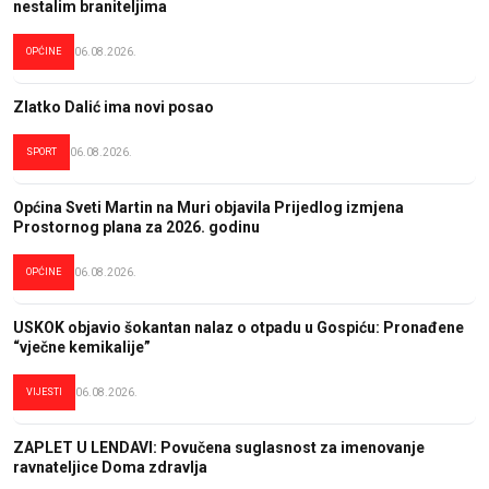
nestalim braniteljima
OPĆINE
06.08.2026.
Zlatko Dalić ima novi posao
SPORT
06.08.2026.
Općina Sveti Martin na Muri objavila Prijedlog izmjena
Prostornog plana za 2026. godinu
OPĆINE
06.08.2026.
USKOK objavio šokantan nalaz o otpadu u Gospiću: Pronađene
“vječne kemikalije”
VIJESTI
06.08.2026.
ZAPLET U LENDAVI: Povučena suglasnost za imenovanje
ravnateljice Doma zdravlja