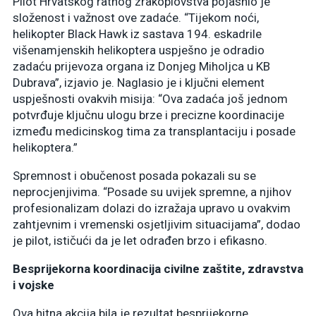
Pilot Hrvatskog ratnog zrakoplovstva pojasnio je
složenost i važnost ove zadaće. “Tijekom noći,
helikopter Black Hawk iz sastava 194. eskadrile
višenamjenskih helikoptera uspješno je odradio
zadaću prijevoza organa iz Donjeg Miholjca u KB
Dubrava”, izjavio je. Naglasio je i ključni element
uspješnosti ovakvih misija: “Ova zadaća još jednom
potvrđuje ključnu ulogu brze i precizne koordinacije
između medicinskog tima za transplantaciju i posade
helikoptera.”
Spremnost i obučenost posada pokazali su se
neprocjenjivima. “Posade su uvijek spremne, a njihov
profesionalizam dolazi do izražaja upravo u ovakvim
zahtjevnim i vremenski osjetljivim situacijama”, dodao
je pilot, ističući da je let odrađen brzo i efikasno.
Besprijekorna koordinacija civilne zaštite, zdravstva
i vojske
Ova hitna akcija bila je rezultat besprijekorne