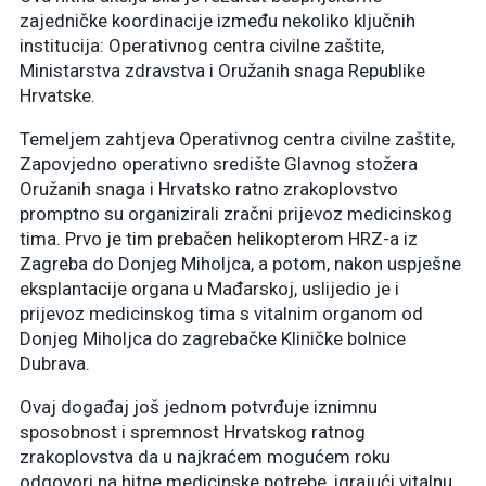
zajedničke koordinacije između nekoliko ključnih
institucija: Operativnog centra civilne zaštite,
Ministarstva zdravstva i Oružanih snaga Republike
Hrvatske.
Temeljem zahtjeva Operativnog centra civilne zaštite,
Zapovjedno operativno središte Glavnog stožera
Oružanih snaga i Hrvatsko ratno zrakoplovstvo
promptno su organizirali zračni prijevoz medicinskog
tima. Prvo je tim prebačen helikopterom HRZ-a iz
Zagreba do Donjeg Miholjca, a potom, nakon uspješne
eksplantacije organa u Mađarskoj, uslijedio je i
prijevoz medicinskog tima s vitalnim organom od
Donjeg Miholjca do zagrebačke Kliničke bolnice
Dubrava.
Ovaj događaj još jednom potvrđuje iznimnu
sposobnost i spremnost Hrvatskog ratnog
zrakoplovstva da u najkraćem mogućem roku
odgovori na hitne medicinske potrebe, igrajući vitalnu