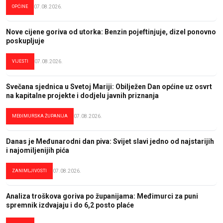
OPĆINE
07.08.2026.
Nove cijene goriva od utorka: Benzin pojeftinjuje, dizel ponovno
poskupljuje
VIJESTI
07.08.2026.
Svečana sjednica u Svetoj Mariji: Obilježen Dan općine uz osvrt
na kapitalne projekte i dodjelu javnih priznanja
MEĐIMURSKA ŽUPANIJA
07.08.2026.
Danas je Međunarodni dan piva: Svijet slavi jedno od najstarijih
i najomiljenijih pića
ZANIMLJIVOSTI
07.08.2026.
Analiza troškova goriva po županijama: Međimurci za puni
spremnik izdvajaju i do 6,2 posto plaće