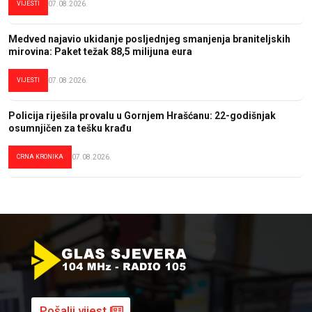
VIJESTI
07.08.2026.
Medved najavio ukidanje posljednjeg smanjenja braniteljskih
mirovina: Paket težak 88,5 milijuna eura
VIJESTI
07.08.2026.
Policija riješila provalu u Gornjem Hrašćanu: 22-godišnjak
osumnjičen za tešku krađu
CRNA KRONIKA
07.08.2026.
Pošalji vijest