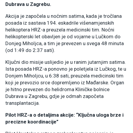
Dubrava u Zagrebu.
Akcija je započela u noćnim satima, kada je tročlana
posada iz sastava 194. eskadrile višenamjenskih
helikoptera HRZ-a preuzela medicinski tim. Noćni
helikopterski let obavljen je od vojarne u Lučkom do
Donjeg Miholjca, a tim je prevezen u svega 48 minuta
(od 1:49 do 2:37 sati).
Ključni dio misije uslijedio je u ranim jutarnjim satima.
Ista posada HRZ-a ponovno je poletjela iz Lučkog, te u
Donjem Miholjcu, u 6:38 sati, preuzela medicinski tim
koji je prevozio srce dopremljeno iz Mađarske. Organ
je hitno prevezen do helidroma Kliničke bolnice
Dubrava u Zagrebu, gdje je odmah započeta
transplantacija.
Pilot HRZ-a o detaljima akcije: “Ključna uloga brze i
precizne koordinacije”