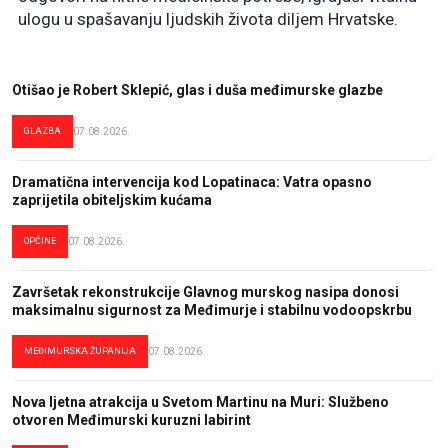
ulogu u spašavanju ljudskih života diljem Hrvatske.
Otišao je Robert Sklepić, glas i duša međimurske glazbe
GLAZBA
07.08.2026.
Dramatična intervencija kod Lopatinaca: Vatra opasno
zaprijetila obiteljskim kućama
OPĆINE
07.08.2026.
Završetak rekonstrukcije Glavnog murskog nasipa donosi
maksimalnu sigurnost za Međimurje i stabilnu vodoopskrbu
MEĐIMURSKA ŽUPANIJA
07.08.2026.
Nova ljetna atrakcija u Svetom Martinu na Muri: Službeno
otvoren Međimurski kuruzni labirint