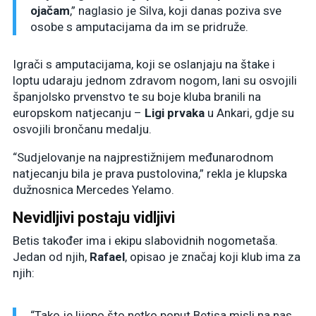
ojačam
,” naglasio je Silva, koji danas poziva sve
osobe s amputacijama da im se pridruže.
Igrači s amputacijama, koji se oslanjaju na štake i
loptu udaraju jednom zdravom nogom, lani su osvojili
španjolsko prvenstvo te su boje kluba branili na
europskom natjecanju –
Ligi prvaka
u Ankari, gdje su
osvojili brončanu medalju.
“Sudjelovanje na najprestižnijem međunarodnom
natjecanju bila je prava pustolovina,” rekla je klupska
dužnosnica Mercedes Yelamo.
Nevidljivi postaju vidljivi
Betis također ima i ekipu slabovidnih nogometaša.
Jedan od njih,
Rafael
, opisao je značaj koji klub ima za
njih:
“Tako je lijepo što netko poput Betisa misli na nas.