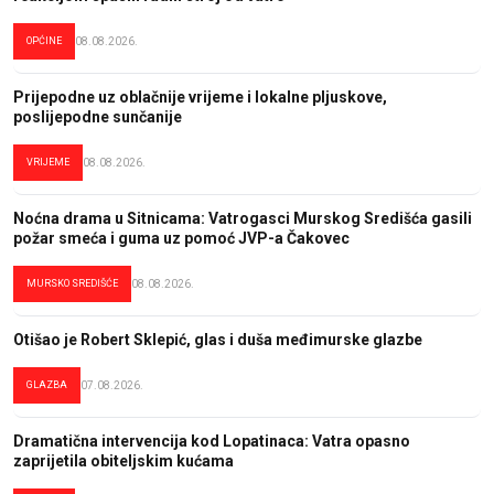
OPĆINE
08.08.2026.
Prijepodne uz oblačnije vrijeme i lokalne pljuskove,
poslijepodne sunčanije
VRIJEME
08.08.2026.
Noćna drama u Sitnicama: Vatrogasci Murskog Središća gasili
požar smeća i guma uz pomoć JVP-a Čakovec
MURSKO SREDIŠĆE
08.08.2026.
Otišao je Robert Sklepić, glas i duša međimurske glazbe
GLAZBA
07.08.2026.
Dramatična intervencija kod Lopatinaca: Vatra opasno
zaprijetila obiteljskim kućama