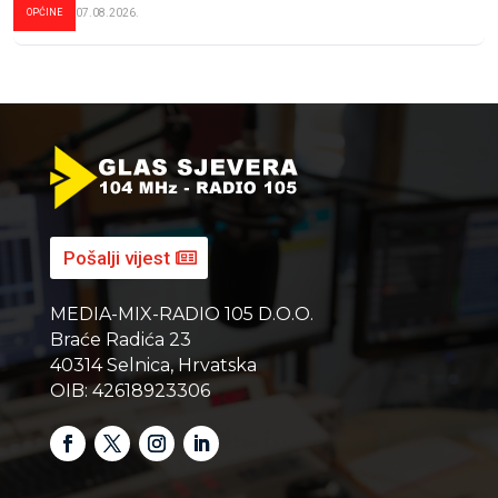
OPĆINE
07.08.2026.
Pošalji vijest
MEDIA-MIX-RADIO 105 D.O.O.
Braće Radića 23
40314 Selnica, Hrvatska
OIB: 42618923306