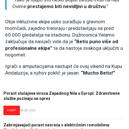
Ovime
prestajemo biti nevidljivi u društvu
.”
Obje inkluzivne ekipe usko surađuju s glavnom
momčadi, zajedno treniraju i predstavljaju se pred
60.000 gledatelja na stadionu. Dužnosnica Yelamo
zaključuje da navijači vide da je
“Betis puno više od
profesionalne ekipe”
te da nastoje svakoga uključiti u
nogomet.
Igrači s amputacijama nastupit će ovaj vikend na Kupu
Andaluzije, a njihov poklič je jasan:
“Mucho Betis!”
Porast slučajeva virusa Zapadnog Nila u Europi: Zdravstvene
službe pozivaju na oprez
VIJESTI
08.08.2026.
Zabrinjavajući porast nesreća s električnim romobilima: