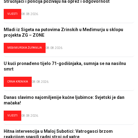
Stručnjaci i policija pozivaju na oprez i odgovornost
VIJESTI
08.08.2026.
Mladi iz Sigeta na putovima Zrinskih u Međimurju u sklopu
projekta ZG – ZONE
MEĐIMURSKA ŽUPANIJA
08.08.2026.
U kući pronađeno tijelo 71-godišnjaka, sumnja se na nasilnu
smrt
CRNA KRONIKA
08.08.2026.
Danas slavimo najomiljenije kućne ljubimce: Svjetski je dan
mačaka!
VIJESTI
08.08.2026.
Hitna intervencija u Maloj Subotici: Vatrogasci brzom
reakcijom spasili radni stroj od vatre