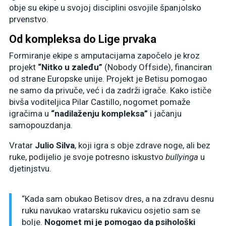
obje su ekipe u svojoj disciplini osvojile španjolsko
prvenstvo.
Od kompleksa do Lige prvaka
Formiranje ekipe s amputacijama započelo je kroz
projekt
“Nitko u zaleđu”
(Nobody Offside), financiran
od strane Europske unije. Projekt je Betisu pomogao
ne samo da privuče, već i da zadrži igrače. Kako ističe
bivša voditeljica Pilar Castillo, nogomet pomaže
igračima u
“nadilaženju kompleksa”
i jačanju
samopouzdanja.
Vratar
Julio Silva
, koji igra s obje zdrave noge, ali bez
ruke, podijelio je svoje potresno iskustvo
bullyinga
u
djetinjstvu.
“Kada sam obukao Betisov dres, a na zdravu desnu
ruku navukao vratarsku rukavicu osjetio sam se
bolje.
Nogomet mi je pomogao da psihološki