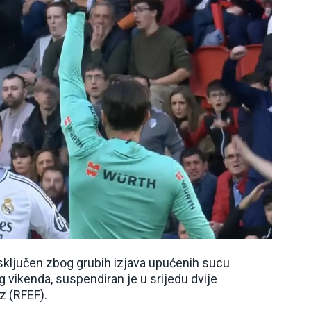
isključen zbog grubih izjava upućenih sucu
 vikenda, suspendiran je u srijedu dvije
z (RFEF).