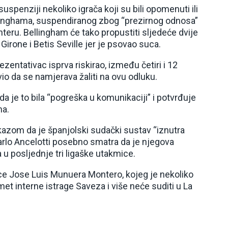
suspenziji nekoliko igrača koji su bili opomenuti ili
llinghama, suspendiranog zbog “prezirnog odnosa”
ru. Bellingham će tako propustiti sljedeće dvije
irone i Betis Seville jer je psovao suca.
zentativac isprva riskirao, između četiri i 12
vio da se namjerava žaliti na ovu odluku.
 da je to bila “pogreška u komunikaciji” i potvrđuje
ma.
kazom da je španjolski sudački sustav “iznutra
Carlo Ancelotti posebno smatra da je njegova
u posljednje tri ligaške utakmice.
ce Jose Luis Munuera Montero, kojeg je nekoliko
et interne istrage Saveza i više neće suditi u La