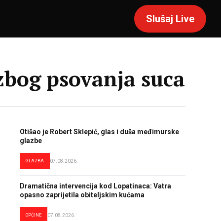
Slušaj Live
zbog psovanja suca
Otišao je Robert Sklepić, glas i duša međimurske
glazbe
GLAZBA
07.08.2026.
Dramatična intervencija kod Lopatinaca: Vatra
opasno zaprijetila obiteljskim kućama
OPĆINE
07.08.2026.