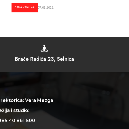
CRNA KRONIKA
07.08.2026.

Braće Radića 23, Selnica
irektorica: Vera Mezga
žija i studio:
385 40 861 500