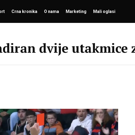
ort
Crna kronika
O nama
Marketing
Mali oglasi
diran dvije utakmice 