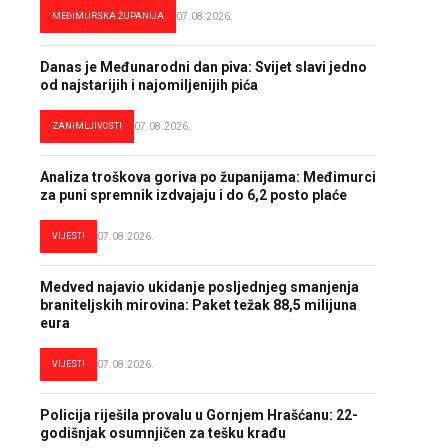
MEĐIMURSKA ŽUPANIJA
07.08.2026.
Danas je Međunarodni dan piva: Svijet slavi jedno
od najstarijih i najomiljenijih pića
ZANIMLJIVOSTI
07.08.2026.
Analiza troškova goriva po županijama: Međimurci
za puni spremnik izdvajaju i do 6,2 posto plaće
VIJESTI
07.08.2026.
Medved najavio ukidanje posljednjeg smanjenja
braniteljskih mirovina: Paket težak 88,5 milijuna
eura
VIJESTI
07.08.2026.
Policija riješila provalu u Gornjem Hrašćanu: 22-
godišnjak osumnjičen za tešku krađu