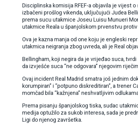
Disciplinska komisija RFEF-a objavila je vijest o 
izbačeni prošlog vikenda, uključujući Judea Be
prema sucu utakmice Joseu Luisu Munueri Monte
utakmice Reala u španjolskom prvenstvu protiv G
Ova je kazna manja od one koju je engleski repre
utakmica neigranja zbog uvreda, ali je Real obja
Bellingham, koji negira da je vrijeđao suca, tvrdi
da izvješće suca “ne odgovara” njegovim riječi
Ovaj incident Real Madrid smatra još jednim do
korumpiran” i “potpuno diskreditiran”, a trener 
momčad bila “kažnjena” neshvatljivim odlukama 
Prema pisanju španjolskog tiska, sudac utakmi
medija optužilo za sukob interesa, sada je predm
Ligi do njenog završetka.