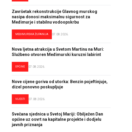
Završetak rekonstrukcije Glavnog murskog
nasipa donosi maksimalnu sigurnost za
Međimurje i stabilnu vodoopskrbu
MEĐIMURSKA ŽUPANIJA
07.08.2026.
Nova ljetna atrakcija u Svetom Martinu na Muri:
Službeno otvoren Međimurski kuruzni labirint
OPĆINE
07.08.2026.
Nove cijene goriva od utorka: Benzin pojeftinjuje,
dizel ponovno poskupljuje
VIJESTI
07.08.2026.
Svečana sjednica u Svetoj Mariji: Obilježen Dan
općine uz osvrt na kapitalne projekte i dodjelu
javnih priznanja