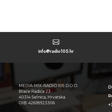

info@radio105.hr
MEDIA-MIX-RADIO 105 D.O.O.
D
Braće Radića 23
Re
40314 Selnica, Hrvatska
OIB: 42618923306
+