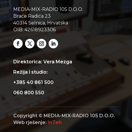
MEDIA-MIX-RADIO 105 D.O.O.
Braće Radića 23
40314 Selnica, Hrvatska
OIB: 42618923306
Direktorica: Vera Mezga
Režija i studio:
+385 40 861 500
060 800 550
Copyright © MEDIA-MIX-RADIO 105 D.O.O.
Web rješenje:
InTeh