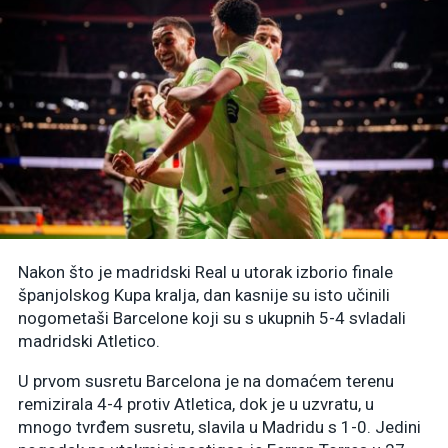
Nakon što je madridski Real u utorak izborio finale
španjolskog Kupa kralja, dan kasnije su isto učinili
nogometaši Barcelone koji su s ukupnih 5-4 svladali
madridski Atletico.
U prvom susretu Barcelona je na domaćem terenu
remizirala 4-4 protiv Atletica, dok je u uzvratu, u
mnogo tvrđem susretu, slavila u Madridu s 1-0. Jedini