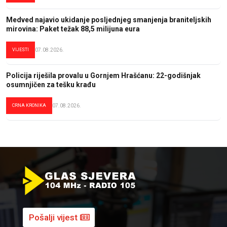
Medved najavio ukidanje posljednjeg smanjenja braniteljskih
mirovina: Paket težak 88,5 milijuna eura
VIJESTI
07.08.2026.
Policija riješila provalu u Gornjem Hrašćanu: 22-godišnjak
osumnjičen za tešku krađu
CRNA KRONIKA
07.08.2026.
Pošalji vijest