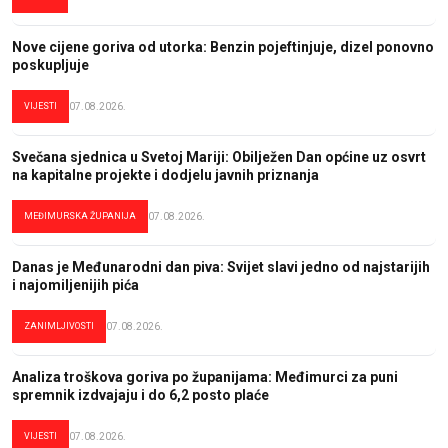
Nove cijene goriva od utorka: Benzin pojeftinjuje, dizel ponovno
poskupljuje
VIJESTI
07.08.2026.
Svečana sjednica u Svetoj Mariji: Obilježen Dan općine uz osvrt
na kapitalne projekte i dodjelu javnih priznanja
MEĐIMURSKA ŽUPANIJA
07.08.2026.
Danas je Međunarodni dan piva: Svijet slavi jedno od najstarijih
i najomiljenijih pića
ZANIMLJIVOSTI
07.08.2026.
Analiza troškova goriva po županijama: Međimurci za puni
spremnik izdvajaju i do 6,2 posto plaće
VIJESTI
07.08.2026.