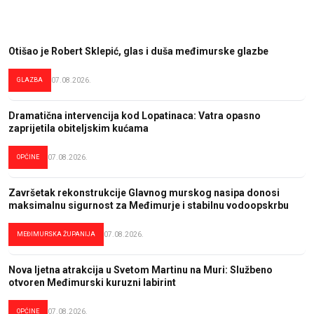
Otišao je Robert Sklepić, glas i duša međimurske glazbe
GLAZBA
07.08.2026.
Dramatična intervencija kod Lopatinaca: Vatra opasno
zaprijetila obiteljskim kućama
OPĆINE
07.08.2026.
Završetak rekonstrukcije Glavnog murskog nasipa donosi
maksimalnu sigurnost za Međimurje i stabilnu vodoopskrbu
MEĐIMURSKA ŽUPANIJA
07.08.2026.
Nova ljetna atrakcija u Svetom Martinu na Muri: Službeno
otvoren Međimurski kuruzni labirint
OPĆINE
07.08.2026.