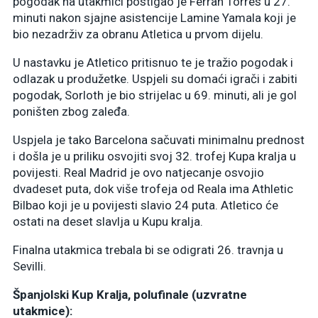
pogodak na utakmici postigao je Ferran Torres u 27.
minuti nakon sjajne asistencije Lamine Yamala koji je
bio nezadrživ za obranu Atletica u prvom dijelu.
U nastavku je Atletico pritisnuo te je tražio pogodak i
odlazak u produžetke. Uspjeli su domaći igrači i zabiti
pogodak, Sorloth je bio strijelac u 69. minuti, ali je gol
poništen zbog zaleđa.
Uspjela je tako Barcelona sačuvati minimalnu prednost
i došla je u priliku osvojiti svoj 32. trofej Kupa kralja u
povijesti. Real Madrid je ovo natjecanje osvojio
dvadeset puta, dok više trofeja od Reala ima Athletic
Bilbao koji je u povijesti slavio 24 puta. Atletico će
ostati na deset slavlja u Kupu kralja.
Finalna utakmica trebala bi se odigrati 26. travnja u
Sevilli.
Španjolski Kup Kralja, polufinale (uzvratne
utakmice):