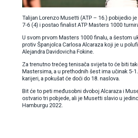
Talijan Lorenzo Musetti (ATP – 16.) pobijedio je
7-6 (4) i postao finalist ATP Masters 1000 turni
U svom prvom Masters 1000 finalu, a šestom ukup
protiv Španjolca Carlosa Alcaraza koji je u polufi
Alejandra Davidovicha Fokine.
Za trenutno trećeg tenisača svijeta to će biti ta
Mastersima, a u prethodnih šest ima učinak 5-1. A
karijeri, a pokušat će doći do 18. naslova.
Bit će to peti međusobni dvoboj Alcaraza i Muset
ostvario tri pobjede, ali je Musetti slavio u jedi
Hamburgu 2022.