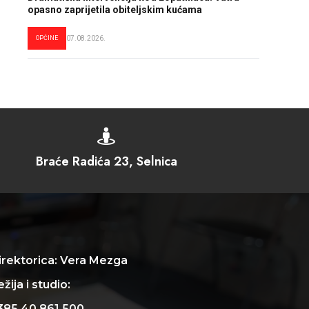
opasno zaprijetila obiteljskim kućama
OPĆINE
07.08.2026.

Braće Radića 23, Selnica
irektorica: Vera Mezga
žija i studio:
385 40 861 500