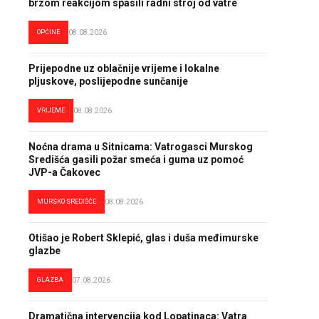
brzom reakcijom spasili radni stroj od vatre
OPĆINE
08.08.2026.
Prijepodne uz oblačnije vrijeme i lokalne
pljuskove, poslijepodne sunčanije
VRIJEME
08.08.2026.
Noćna drama u Sitnicama: Vatrogasci Murskog
Središća gasili požar smeća i guma uz pomoć
JVP-a Čakovec
MURSKO SREDIŠĆE
08.08.2026.
Otišao je Robert Sklepić, glas i duša međimurske
glazbe
GLAZBA
07.08.2026.
Dramatična intervencija kod Lopatinaca: Vatra