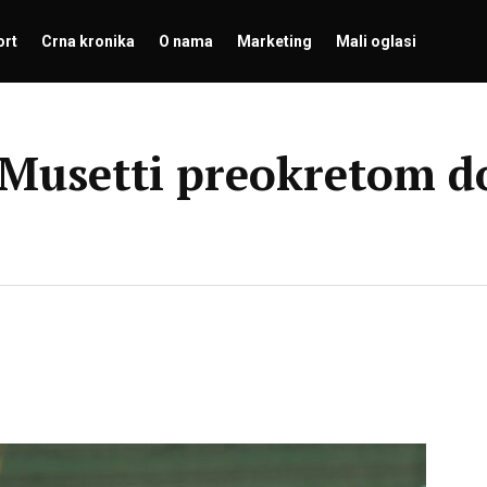
ort
Crna kronika
O nama
Marketing
Mali oglasi
Musetti preokretom do