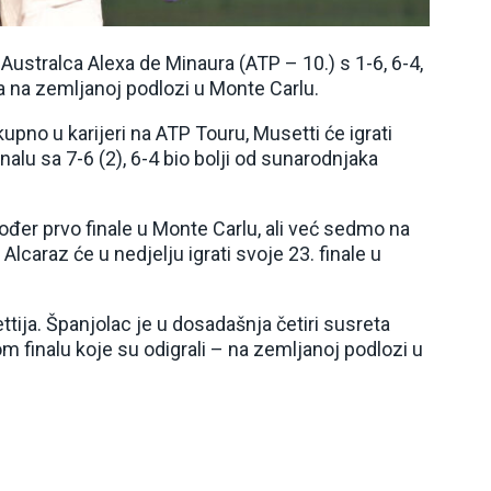
 Australca Alexa de Minaura (ATP – 10.) s 1-6, 6-4,
ra na zemljanoj podlozi u Monte Carlu.
no u karijeri na ATP Touru, Musetti će igrati
nalu sa 7-6 (2), 6-4 bio bolji od sunarodnjaka
kođer prvo finale u Monte Carlu, ali već sedmo na
lcaraz će u nedjelju igrati svoje 23. finale u
tija. Španjolac je u dosadašnja četiri susreta
nom finalu koje su odigrali – na zemljanoj podlozi u