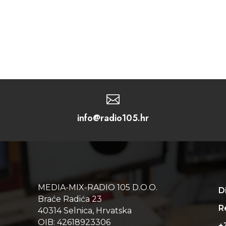

info@radio105.hr
MEDIA-MIX-RADIO 105 D.O.O.
D
Braće Radića 23
Re
40314 Selnica, Hrvatska
OIB: 42618923306
+