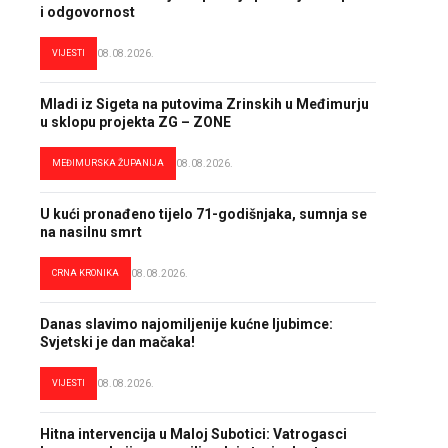
i odgovornost
VIJESTI
08.08.2026.
Mladi iz Sigeta na putovima Zrinskih u Međimurju
u sklopu projekta ZG – ZONE
MEĐIMURSKA ŽUPANIJA
08.08.2026.
U kući pronađeno tijelo 71-godišnjaka, sumnja se
na nasilnu smrt
CRNA KRONIKA
08.08.2026.
Danas slavimo najomiljenije kućne ljubimce:
Svjetski je dan mačaka!
VIJESTI
08.08.2026.
Hitna intervencija u Maloj Subotici: Vatrogasci