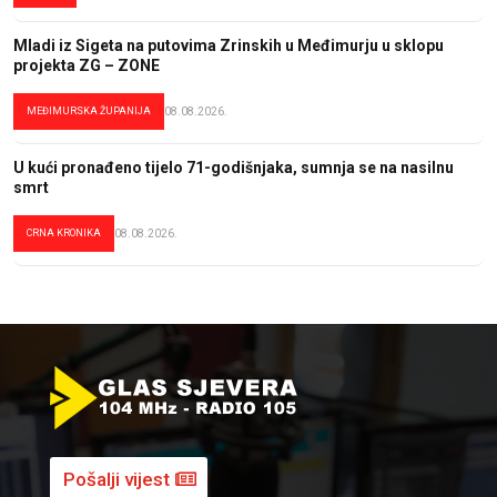
Mladi iz Sigeta na putovima Zrinskih u Međimurju u sklopu
projekta ZG – ZONE
MEĐIMURSKA ŽUPANIJA
08.08.2026.
U kući pronađeno tijelo 71-godišnjaka, sumnja se na nasilnu
smrt
CRNA KRONIKA
08.08.2026.
Pošalji vijest