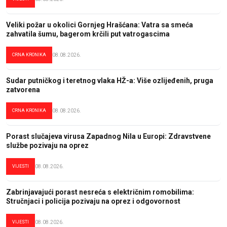
Veliki požar u okolici Gornjeg Hrašćana: Vatra sa smeća
zahvatila šumu, bagerom krčili put vatrogascima
CRNA KRONIKA
08.08.2026.
Sudar putničkog i teretnog vlaka HŽ-a: Više ozlijeđenih, pruga
zatvorena
CRNA KRONIKA
08.08.2026.
Porast slučajeva virusa Zapadnog Nila u Europi: Zdravstvene
službe pozivaju na oprez
VIJESTI
08.08.2026.
Zabrinjavajući porast nesreća s električnim romobilima:
Stručnjaci i policija pozivaju na oprez i odgovornost
VIJESTI
08.08.2026.