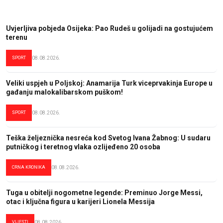
Uvjerljiva pobjeda Osijeka: Pao Rudeš u golijadi na gostujućem
terenu
SPORT
08.08.2026.
Veliki uspjeh u Poljskoj: Anamarija Turk viceprvakinja Europe u
gađanju malokalibarskom puškom!
SPORT
08.08.2026.
Teška željeznička nesreća kod Svetog Ivana Žabnog: U sudaru
putničkog i teretnog vlaka ozlijeđeno 20 osoba
CRNA KRONIKA
08.08.2026.
Tuga u obitelji nogometne legende: Preminuo Jorge Messi,
otac i ključna figura u karijeri Lionela Messija
VIJESTI
08.08.2026.