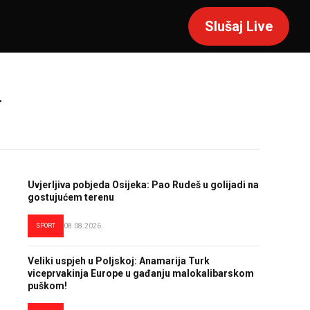
Slušaj Live
V
Uvjerljiva pobjeda Osijeka: Pao Rudeš u golijadi na
gostujućem terenu
SPORT
08.08.2026.
Veliki uspjeh u Poljskoj: Anamarija Turk
viceprvakinja Europe u gađanju malokalibarskom
puškom!