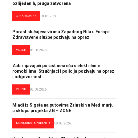
ozlijeđenih, pruga zatvorena
CRNA KRONIKA
08.08.2026.
Porast slučajeva virusa Zapadnog Nila u Europi:
Zdravstvene službe pozivaju na oprez
VIJESTI
08.08.2026.
Zabrinjavajući porast nesreća s električnim
romobilima: Stručnjaci i policija pozivaju na oprez
i odgovornost
VIJESTI
08.08.2026.
Mladi iz Sigeta na putovima Zrinskih u Međimurju
u sklopu projekta ZG – ZONE
MEĐIMURSKA ŽUPANIJA
08.08.2026.