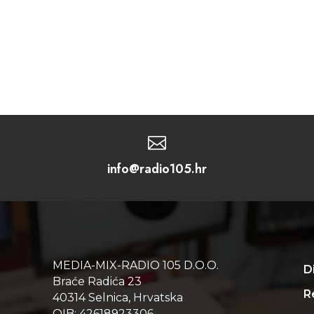

info@radio105.hr
MEDIA-MIX-RADIO 105 D.O.O.
D
Braće Radića 23
Re
40314 Selnica, Hrvatska
OIB: 42618923306