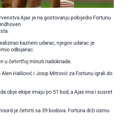
enstva Ajax je na gostovanju pobijedio Fortunu
Eindhoven.
sta.
ealizirao kazneni udarac, njegov udarac je
mio odbijanac.
n u četvrtfoj minuti nadoknade.
 Alen Halilović i Josip Mitrović za Fortunu igrali do
a obje ekipe imaju po 51 bod, a Ajax ima i susret
noord je četvrti sa 39 bodova. Fortuna drži osmu