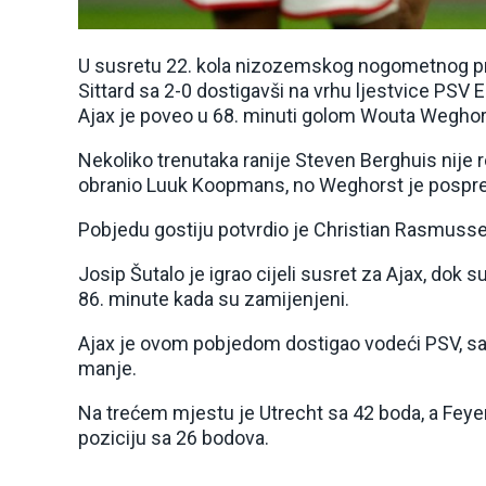
U susretu 22. kola nizozemskog nogometnog prv
Sittard sa 2-0 dostigavši na vrhu ljestvice PSV 
Ajax je poveo u 68. minuti golom Wouta Weghor
Nekoliko trenutaka ranije Steven Berghuis nije r
obranio Luuk Koopmans, no Weghorst je pospre
Pobjedu gostiju potvrdio je Christian Rasmusse
Josip Šutalo je igrao cijeli susret za Ajax, dok su
86. minute kada su zamijenjeni.
Ajax je ovom pobjedom dostigao vodeći PSV, sad
manje.
Na trećem mjestu je Utrecht sa 42 boda, a Feye
poziciju sa 26 bodova.