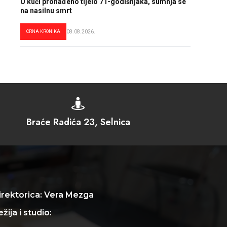
U kući pronađeno tijelo 71-godišnjaka, sumnja se
na nasilnu smrt
CRNA KRONIKA
08.08.2026.

Braće Radića 23, Selnica
irektorica: Vera Mezga
žija i studio: