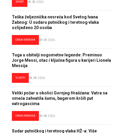
SPORT
08.08.2026.
Teška željeznička nesreća kod Svetog Ivana
Žabnog: U sudaru putničkog i teretnog vlaka
ozlijeđeno 20 osoba
CRNA KRONIKA
08.08.2026.
Tuga u obitelji nogometne legende: Preminuo
Jorge Messi, otac i ključna figura u karijeri Lionela
Messija
VIJESTI
08.08.2026.
Veliki požar u okolici Gornjeg Hrašćana: Vatra sa
smeća zahvatila šumu, bagerom krčili put
vatrogascima
CRNA KRONIKA
08.08.2026.
Sudar putničkog i teretnog vlaka HŽ-a: Više