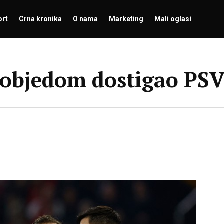
ort
Crna kronika
O nama
Marketing
Mali oglasi
pobjedom dostigao PS