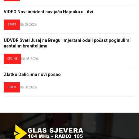
VIDEO Novi incident navijača Hajduka u Litvi
SPORT
06.08.2026.
UDVDR Sveti Juraj na Bregu i mještani odali počast poginulim i
nestalim braniteljima
OPĆINE
06.08.2026.
Zlatko Dalić ima novi posao
SPORT
06.08.2026.