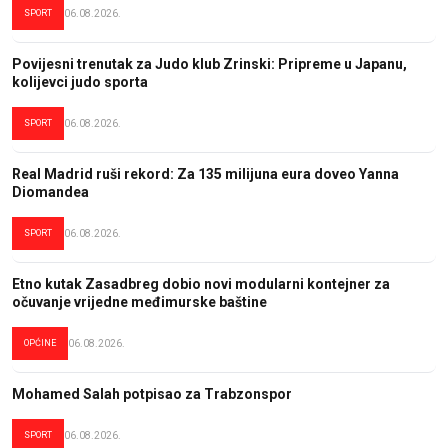
SPORT
06.08.2026.
Povijesni trenutak za Judo klub Zrinski: Pripreme u Japanu,
kolijevci judo sporta
SPORT
06.08.2026.
Real Madrid ruši rekord: Za 135 milijuna eura doveo Yanna
Diomandea
SPORT
06.08.2026.
Etno kutak Zasadbreg dobio novi modularni kontejner za
očuvanje vrijedne međimurske baštine
OPĆINE
06.08.2026.
Mohamed Salah potpisao za Trabzonspor
SPORT
06.08.2026.