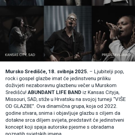
Mursko Središće, 18. svibnja 2025.
– Ljubitelji pop,
rock i gospel glazbe imat će jedinstvenu priliku
doživjeti nezaboravnu glazbenu večer u Murskom
Središću!
ABUNDANT LIFE BAND
iz Kansas Cityja,
Missouri, SAD, stiže u Hrvatsku na svojoj turneji “VIŠE
OD GLAZBE”. Ova dinamična grupa, koja od 2022.
godine stvara, snima i objavljuje glazbu s ciljem da
dotakne srca diljem svijeta, predstavit će jedinstveni
koncept koji spaja autorske pjesme s obradama
poznatih svjetskih imena.