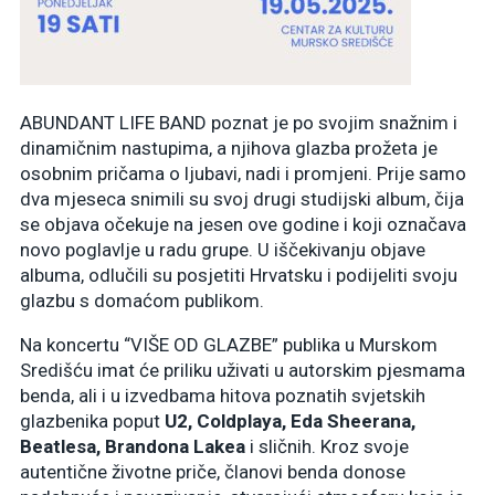
ABUNDANT LIFE BAND poznat je po svojim snažnim i
dinamičnim nastupima, a njihova glazba prožeta je
osobnim pričama o ljubavi, nadi i promjeni. Prije samo
dva mjeseca snimili su svoj drugi studijski album, čija
se objava očekuje na jesen ove godine i koji označava
novo poglavlje u radu grupe. U iščekivanju objave
albuma, odlučili su posjetiti Hrvatsku i podijeliti svoju
glazbu s domaćom publikom.
Na koncertu “VIŠE OD GLAZBE” publika u Murskom
Središću imat će priliku uživati u autorskim pjesmama
benda, ali i u izvedbama hitova poznatih svjetskih
glazbenika poput
U2, Coldplaya, Eda Sheerana,
Beatlesa, Brandona Lakea
i sličnih. Kroz svoje
autentične životne priče, članovi benda donose