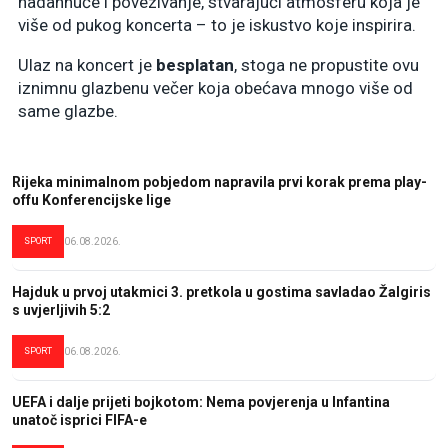
nadahnuće i povezivanje, stvarajući atmosferu koja je
više od pukog koncerta – to je iskustvo koje inspirira.
Ulaz na koncert je
besplatan
, stoga ne propustite ovu
iznimnu glazbenu večer koja obećava mnogo više od
same glazbe.
Rijeka minimalnom pobjedom napravila prvi korak prema play-
offu Konferencijske lige
SPORT
06.08.2026.
Hajduk u prvoj utakmici 3. pretkola u gostima savladao Žalgiris
s uvjerljivih 5:2
SPORT
06.08.2026.
UEFA i dalje prijeti bojkotom: Nema povjerenja u Infantina
unatoč isprici FIFA-e